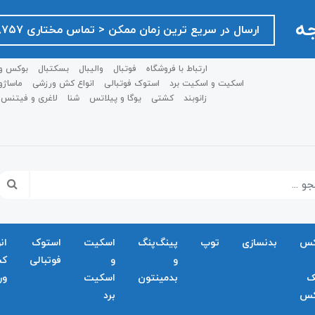
جه
ارسال در سریع ترین زمان ممکن ‌< تماس مختاری ۰۹۱۲۷۵۱۸۷۵۷ >
ارتباط با فروشگاه
فوتبال
والیبال
بسکتبال
بوکس و
اسکیت و اسکیت برد
استوک فوتبالی
انواع کش ورزشی
ماساژو
زانوبند
کشتی
یوگا و پیلاتس
شنا
لاغری و فیتنس
کس
بدنسازی
توپ
پینگ‌پنگ
اسکیت
استوک
ان
و
و
فوتبالی
ک
ک
بدمينتون
اسکیت
ور
کس
برد