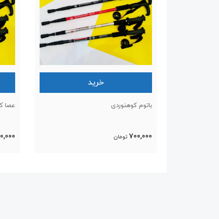
خرید
باتوم کوهنوردی
عصا ک
0,000
700,000
تومان