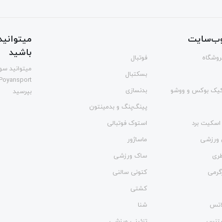
ب‌سایت
میتوانید 
باشید
فروشگاه
فوتبال
میتوانید سوا
بسکتبال
Poyansport
یک بوکس و ووشو
بدنسازی
بپرسید
پینگ‌پنگ و بدمينتون
اسکیت برد
استوک فوتبالی
 ورزشی
ماساژور
طری
ساک ورزشی
گرمی
کتونی سالنی
کشتی
لاتس
شنا
فیتنس
تزئینی ورزشی