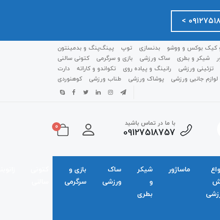
 کیک بوکس و ووشو
بدنسازی
توپ
پینگ‌پنگ و بدمينتون
ر
شیکر و بطری
ساک ورزشی
بازی و سرگرمی
کتونی سالنی
تزئینی ورزشی
رانینگ و پیاده روی
تکواندو و کاراته
دارت
لوازم جانبی ورزشی
پوشاک ورزشی
طناب ورزشی
کوهنوردی
با ما در تماس باشید
0
09127518757
واع
ماساژور
شیکر
ساک
بازی و
کتونی
زانوبن
ش
و
ورزشی
سرگرمی
سالنی
زشی
بطری