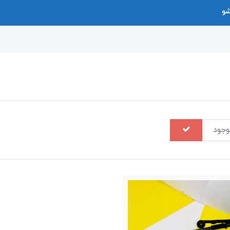
شو
وجود