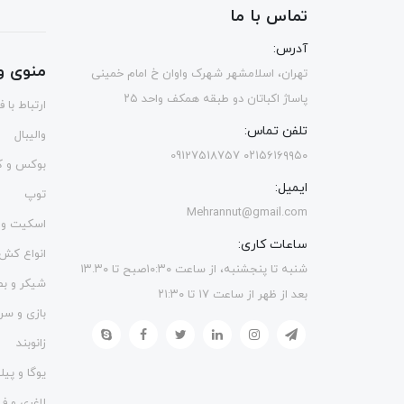
تماس با ما
آدرس:
منوی و
تهران، اسلامشهر شهرک واوان خ امام خمینی
پاساژ اکباتان دو طبقه همکف واحد ۲۵
ارتباط با 
تلفن تماس:
والیبال
۰۲۱۵۶۱۶۹۹۵۰ 09127518757
بوکس و ک
ایمیل:
توپ
Mehrannut@gmail.com
اسکیت و 
ساعات کاری:
انواع کش
شنبه تا پنجشنبه، از ساعت ۱۰:۳۰صبح تا ۱۳.۳۰
شیکر و ب
بعد از ظهر از ساعت ۱۷ تا ۲۱:۳۰
بازی و سر
زانوبند
یوگا و پی
لاغری و 