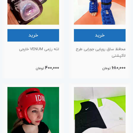
خرید
خرید
محافظ ساق روپایی جورابی طرح
لثه رزمی VENUM خارجی
لاکپشتی
400,000
680,000
تومان
تومان