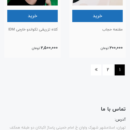
خرید
خرید
مقنعه حجاب
کلاه تزریقی تکواندو خارجی IDM
2,500,000
200,000
تومان
تومان
2
1
تماس با ما
آدرس:
تهران، اسلامشهر شهرک واوان خ امام خمینی پاساژ اکباتان دو طبقه همکف