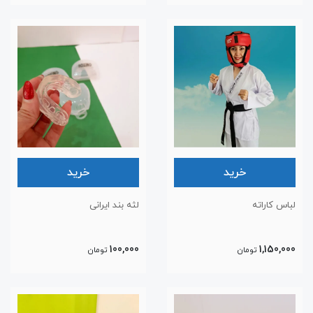
خرید
خرید
لباس کاراته
لثه بند ایرانی
100,000
1,150,000
تومان
تومان