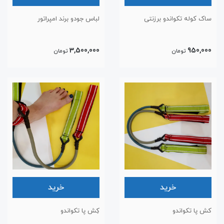
ساک کوله تکواندو برزنتی
لباس جودو برند امپراتور
3,500,000
950,000
تومان
تومان
خرید
خرید
کش پا تکواندو
کِش پا تکواندو