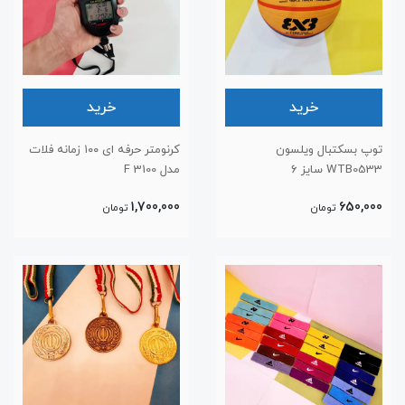
خرید
خرید
توپ بسکتبال ویلسون
کرنومتر حرفه ای ۱۰۰ زمانه فلات
WTB0533 سایز ۶
مدل F 3100
1,700,000
650,000
تومان
تومان