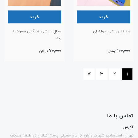
خرید
خرید
هدبند ورزشی حوله ای
مدال ورزشی همگانی همراه با
بند
70,000
100,000
تومان
تومان
3
2
1
تماس با ما
آدرس:
تهران، اسلامشهر شهرک واوان خ امام خمینی پاساژ اکباتان دو طبقه همکف