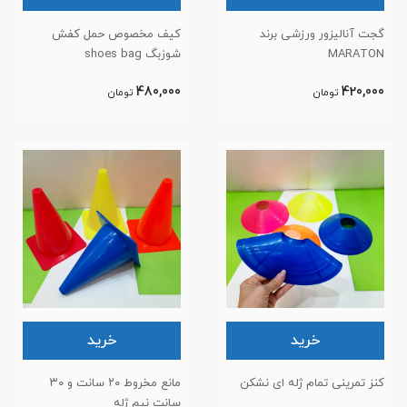
گجت آنالیزور ورزشی برند
کیف مخصوص حمل کفش
MARATON
شوزبگ shoes bag
480,000
420,000
تومان
تومان
خرید
خرید
کنز تمرینی تمام ژله ای نشکن
مانع مخروط ۲۰ سانت و ۳۰
سانت نیم ژله