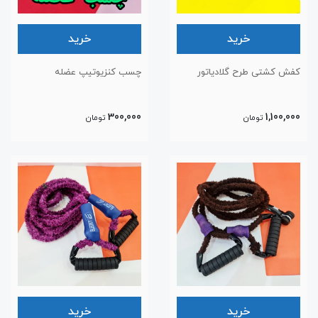
خرید
خرید
کفش کشتی طرح گلادیاتور
چسب کنزیوتیپ عضله
300,000
1,100,000
تومان
تومان
خرید
خرید