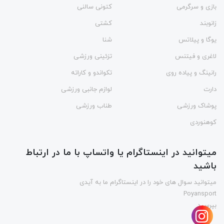
بازی و سرگرمی
کتونی سالنی
زانوبند
کشتی
یوگا و پیلاتس
شنا
لاغری و فیتنس
تزئینی ورزشی
رانینگ و پیاده روی
تکواندو و کاراته
دارت
لوازم جانبی ورزشی
پوشاک ورزشی
طناب ورزشی
کوهنوردی
میتوانید در اینستاگرام یا واتساپ با ما در ارتباط
باشید
میتوانید سوال های خود را در اینستاگرام ما به آیدی
Poyansport
بپرسید