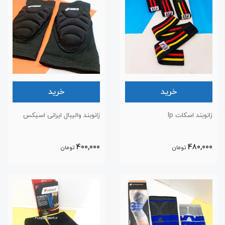
خرید
خرید
زانوبند اسکات lp
زانوبند والیبال ایرانی اسیکس
400,000
480,000
تومان
تومان