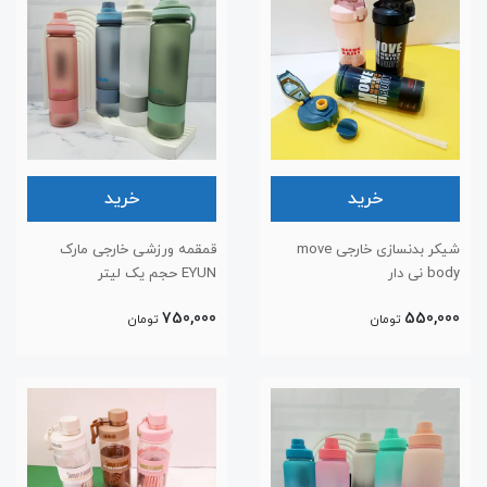
خرید
خرید
شیکر بدنسازی خارجی move
قمقمه ورزشی خارجی مارک
body نی دار
EYUN حجم یک لیتر
750,000
550,000
تومان
تومان