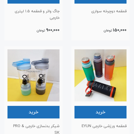
قمقمه دوچرخه سواری
جاگ واتر و قمقمه ۱.۵ لیتری
خارجی
900,000
150,000
تومان
تومان
خرید
خرید
قمقمه ورزشی خارجی EYUN
شیکر بدنسازی خارجی PRO &
SK