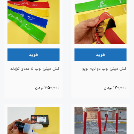
خرید
خرید
کش مینی لوپ دو لایه لوپو
کش مینی لوپ ۵ عددی تراباند
350,000
170,000
تومان
تومان