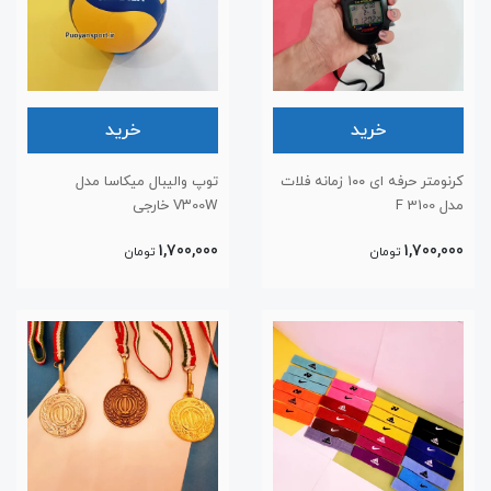
خرید
خرید
کرنومتر حرفه ای ۱۰۰ زمانه فلات
توپ والیبال میکاسا مدل
مدل F 3100
V۳00W خارجی
1,700,000
1,700,000
تومان
تومان