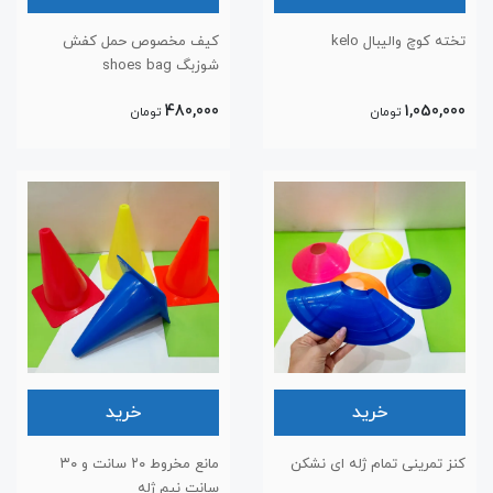
تخته کوچ والیبال kelo
کیف مخصوص حمل کفش
شوزبگ shoes bag
480,000
1,050,000
تومان
تومان
خرید
خرید
کنز تمرینی تمام ژله ای نشکن
مانع مخروط ۲۰ سانت و ۳۰
سانت نیم ژله