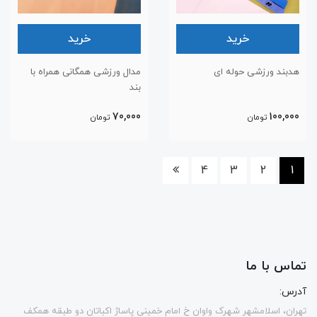
خرید
خرید
هدبند ورزشی حوله ای
مدال ورزشی همگانی همراه با
بند
70,000
100,000
تومان
تومان
4
3
2
1
تماس با ما
آدرس:
تهران، اسلامشهر شهرک واوان خ امام خمینی پاساژ اکباتان دو طبقه همکف