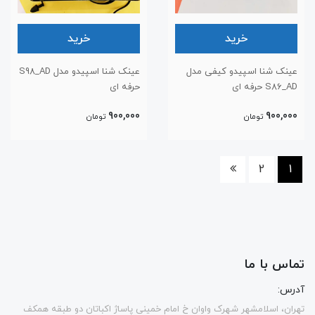
خرید
خرید
عینک شنا اسپیدو کیفی مدل
عینک شنا اسپیدو مدل S98_AD
S86_AD حرفه ای
حرفه ای
900,000
900,000
تومان
تومان
2
1
تماس با ما
آدرس:
تهران، اسلامشهر شهرک واوان خ امام خمینی پاساژ اکباتان دو طبقه همکف