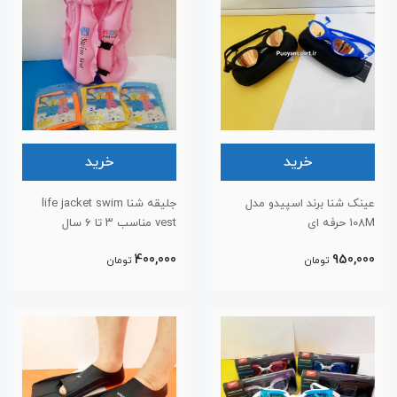
خرید
خرید
عینک شنا برند اسپیدو مدل
جلیقه شنا life jacket swim
108M حرفه ای
vest مناسب ۳ تا ۶ سال
400,000
950,000
تومان
تومان