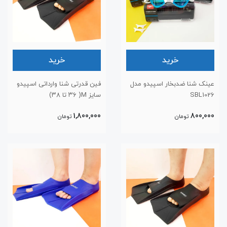
خرید
خرید
عینک شنا ضدبخار اسپیدو مدل
فین قدرتی شنا وارداتی اسپیدو
SBL1026
سایز M( ۳۶ تا ۳۸)
1,800,000
800,000
تومان
تومان