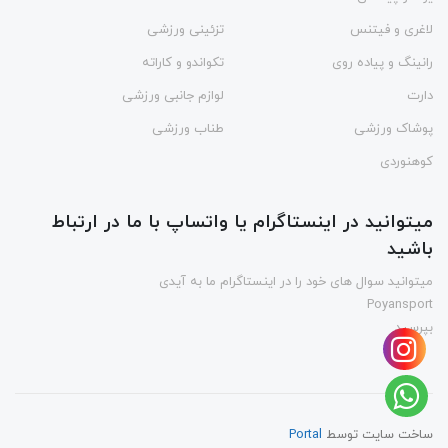
لاغری و فیتنس
تزئینی ورزشی
رانینگ و پیاده روی
تکواندو و کاراته
دارت
لوازم جانبی ورزشی
پوشاک ورزشی
طناب ورزشی
کوهنوردی
میتوانید در اینستاگرام یا واتساپ با ما در ارتباط
باشید
میتوانید سوال های خود را در اینستاگرام ما به آیدی
Poyansport
بپرسید
ساخت سایت توسط
Portal