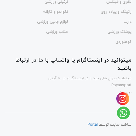
لاغری و فیتنس
تزئینی ورزشی
رانینگ و پیاده روی
تکواندو و کاراته
دارت
لوازم جانبی ورزشی
پوشاک ورزشی
طناب ورزشی
کوهنوردی
میتوانید در اینستاگرام یا واتساپ با ما در ارتباط
باشید
میتوانید سوال های خود را در اینستاگرام ما به آیدی
Poyansport
بپرسید
ساخت سایت توسط
Portal