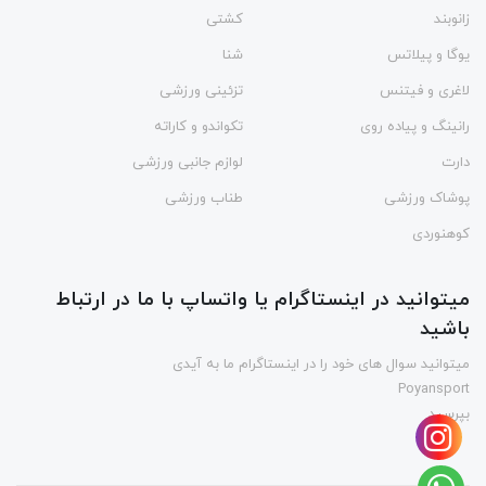
زانوبند
کشتی
یوگا و پیلاتس
شنا
لاغری و فیتنس
تزئینی ورزشی
رانینگ و پیاده روی
تکواندو و کاراته
دارت
لوازم جانبی ورزشی
پوشاک ورزشی
طناب ورزشی
کوهنوردی
میتوانید در اینستاگرام یا واتساپ با ما در ارتباط
باشید
میتوانید سوال های خود را در اینستاگرام ما به آیدی
Poyansport
بپرسید