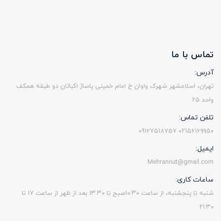
تماس با ما
آدرس:
تهران، اسلامشهر شهرک واوان خ امام خمینی پاساژ اکباتان دو طبقه همکف
واحد ۲۵
تلفن تماس:
۰۲۱۵۶۱۶۹۹۵۰ 09127518757
ایمیل:
Mehrannut@gmail.com
ساعات کاری:
شنبه تا پنجشنبه، از ساعت ۱۰:۳۰صبح تا ۱۳.۳۰ بعد از ظهر از ساعت ۱۷ تا
۲۱:۳۰