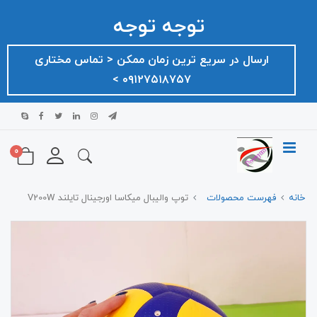
توجه توجه
ارسال در سریع ترین زمان ممکن ‌< تماس مختاری
۰۹۱۲۷۵۱۸۷۵۷ >
0
خانه
فهرست محصولات
توپ والیبال میکاسا اورجینال تایلند V200W