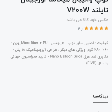
تایلند V200W
عکس خود کالا می باشد
از 4
کیفیت : اصلی_سایز توپ : ۵_جنس : Microfiber + PU_وزن :
260_280 گرم_ویژگی های دیگر : طراحی آیرودینامیک 18 پنل -
فناوری ضد عرق Nano Balloon Silica - تایید فدراسیون جهانی
والیبال (FIVB)
دیدگاه‌ها