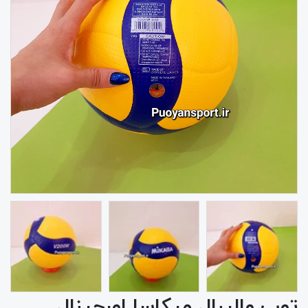
توپ والیبال میکاسا اورجینال