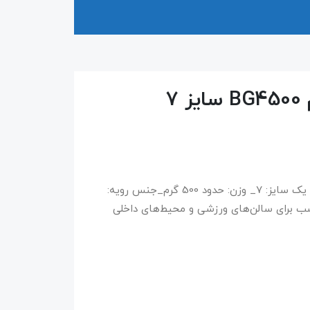
۷
توپ بسکتبال چرمی مولتن BG-4500 _موجود در یک سایز: ۷_ وزن: حدود 500 گرم_جنس رویه:
سب برای سالن‌های ورزشی و محیط‌های داخلی