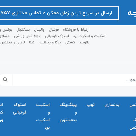
جه
ارسال در سریع ترین زمان ممکن ‌< تماس مختاری ۰۹۱۲۷۵۱۸۷۵۷ >
ارتباط با فروشگاه
فوتبال
والیبال
بسکتبال
بوکس و
اسکیت و اسکیت برد
استوک فوتبالی
انواع کش ورزشی
ماساژو
زانوبند
کشتی
یوگا و پیلاتس
شنا
لاغری و فیتنس
کس
بدنسازی
توپ
پینگ‌پنگ
اسکیت
استوک
ان
و
و
فوتبالی
ک
ک
بدمينتون
اسکیت
ور
کس
برد