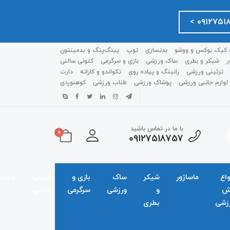
 کیک بوکس و ووشو
بدنسازی
توپ
پینگ‌پنگ و بدمينتون
ر
شیکر و بطری
ساک ورزشی
بازی و سرگرمی
کتونی سالنی
تزئینی ورزشی
رانینگ و پیاده روی
تکواندو و کاراته
دارت
لوازم جانبی ورزشی
پوشاک ورزشی
طناب ورزشی
کوهنوردی
با ما در تماس باشید
0
09127518757
واع
ماساژور
شیکر
ساک
بازی و
کتونی
زانوبن
ش
و
ورزشی
سرگرمی
سالنی
زشی
بطری