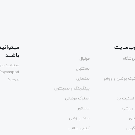
ب‌سایت
میتوانید 
باشید
فروشگاه
فوتبال
میتوانید سوا
بسکتبال
Poyansport
یک بوکس و ووشو
بدنسازی
بپرسید
پینگ‌پنگ و بدمينتون
اسکیت برد
استوک فوتبالی
 ورزشی
ماساژور
طری
ساک ورزشی
گرمی
کتونی سالنی