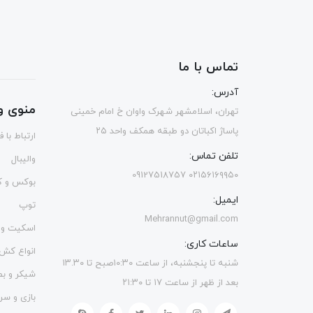
تماس با ما
آدرس:
منوی و
تهران، اسلامشهر شهرک واوان خ امام خمینی
پاساژ اکباتان دو طبقه همکف واحد ۲۵
ارتباط با 
تلفن تماس:
والیبال
۰۲۱۵۶۱۶۹۹۵۰ 09127518757
بوکس و ک
ایمیل:
توپ
Mehrannut@gmail.com
اسکیت و 
ساعات کاری:
انواع کش
شنبه تا پنجشنبه، از ساعت ۱۰:۳۰صبح تا ۱۳.۳۰
شیکر و ب
بعد از ظهر از ساعت ۱۷ تا ۲۱:۳۰
بازی و سر