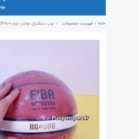
وو
خانه
فهرست محصولات
توپ بسکتبال مولتن چرم BG4500 سایز ۷