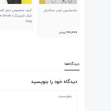
ی توپ بسکتبال
کیف مخصوص حمل کفش
کنز تمرینی تمام ژله ای
نایک (شوزبگ) nike shoes
نشکن
bag
35,000
ومان
تومان
دیدگاه‌ها
دیدگاه خود را بنویسید