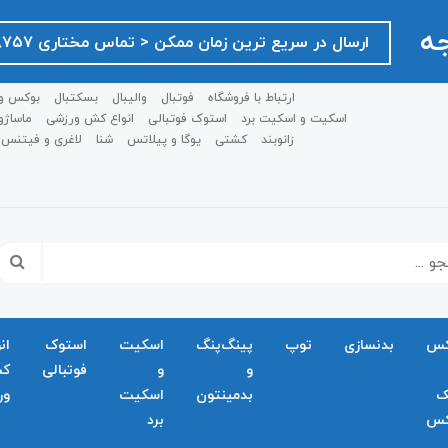
جه
ارسال در سریع ترین زمان ممکن ‌< تماس مختاری ۰۹۱۲۷۵۱۸۷۵۷ >
ارتباط با فروشگاه
فوتبال
والیبال
بسکتبال
بوکس و
اسکیت و اسکیت برد
استوک فوتبالی
انواع کش ورزشی
ماساژو
زانوبند
کشتی
یوگا و پیلاتس
شنا
لاغری و فیتنس
کس
بدنسازی
توپ
پینگ‌پنگ
اسکیت
استوک
ان
و
و
فوتبالی
ک
ک
بدمينتون
اسکیت
ور
کس
برد