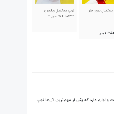
وپ بسکتبال ویلسون
کرنومتر حرفه ای ۱۰۰ زمانه
هدبند ورزشی حو
WTB05 سایز ۶
فلات مدل F 3100
100,000
1,700,000
تومان
تومان
 لوازم دارد که یکی از مهم‌ترین آن‌ها توپ