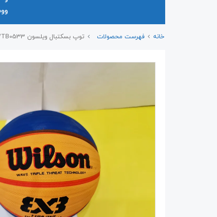
وو
خانه
فهرست محصولات
توپ بسکتبال ویلسون WTB0533 سایز ۶