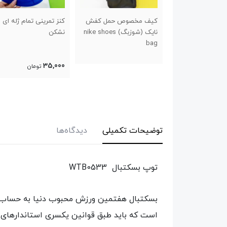
مخصوص حمل کفش
کنز تمرینی تمام ژله ای
نایک (شوزبگ) nike shoes
نشکن
سانت نیم ژله
150,000
35,000
تومان
تومان
توضیحات تکمیلی
دیدگاه‌ها
توپ بسکتبال WTB0533
بسکتبال هفتمین ورزش محبوب دنیا به حساب می‌
است که باید طبق قوانین یکسری استاندارهای لاز