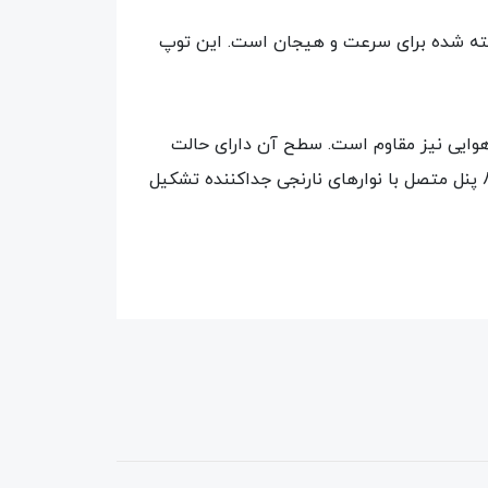
 شهری توپی ساخته شده برای سرعت و هیجان است. این توپ
Wave Tripl بوده و نسبت به تغییرات آب و هوایی نیز مقاوم است. سطح آن دارای حالت
سنگریزه‌ای قابل کنترل می‌باشد که مناسب آسفالت و زمین خاکی است. توپ بسکتبال مدل خیابانی WTB0533 از 8 پنل متصل با نوارهای نارنجی جداکننده تشکیل