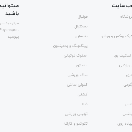
ب‌سایت
میتوانید 
باشید
فروشگاه
فوتبال
میتوانید سوا
بسکتبال
Poyansport
یک بوکس و ووشو
بدنسازی
بپرسید
پینگ‌پنگ و بدمينتون
اسکیت برد
استوک فوتبالی
 ورزشی
ماساژور
طری
ساک ورزشی
گرمی
کتونی سالنی
کشتی
لاتس
شنا
فیتنس
تزئینی ورزشی
یاده روی
تکواندو و کاراته