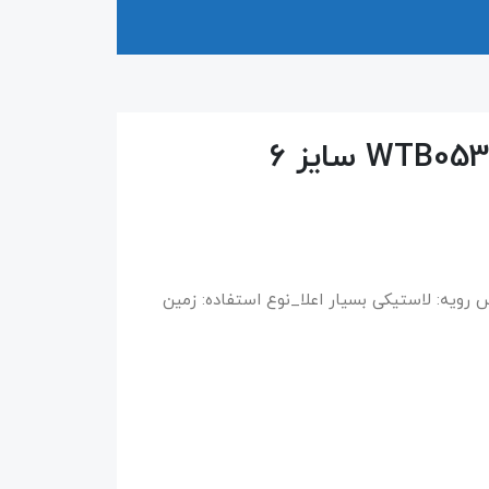
فه‌ای_جنس رویه: لاستیکی بسیار اعلا_نوع استفاده: زمین