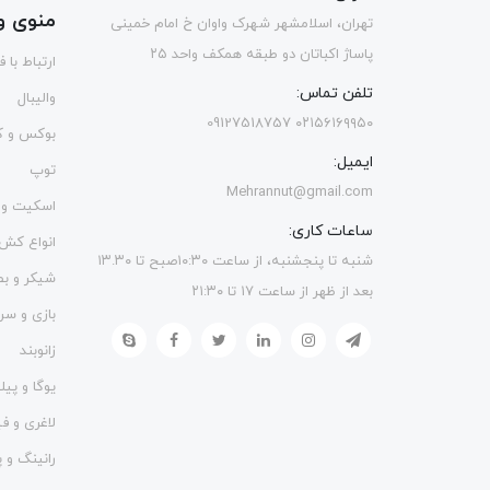
منوی و
تهران، اسلامشهر شهرک واوان خ امام خمینی
پاساژ اکباتان دو طبقه همکف واحد ۲۵
ارتباط با 
تلفن تماس:
والیبال
۰۲۱۵۶۱۶۹۹۵۰ 09127518757
بوکس و ک
ایمیل:
توپ
Mehrannut@gmail.com
اسکیت و 
ساعات کاری:
انواع کش
شنبه تا پنجشنبه، از ساعت ۱۰:۳۰صبح تا ۱۳.۳۰
شیکر و ب
بعد از ظهر از ساعت ۱۷ تا ۲۱:۳۰
بازی و سر
زانوبند
یوگا و پی
لاغری و 
رانینگ و پ