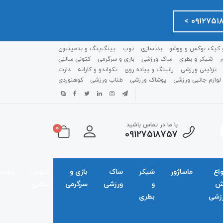
 کیک بوکس و ووشو
بدنسازی
توپ
پینگ‌پنگ و بدمينتون
ر
شیکر و بطری
ساک ورزشی
بازی و سرگرمی
کتونی سالنی
تزئینی ورزشی
رانینگ و پیاده روی
تکواندو و کاراته
دارت
لوازم جانبی ورزشی
پوشاک ورزشی
طناب ورزشی
کوهنوردی
با ما در تماس باشید
0
09127518757
واع
ماساژور
شیکر
ساک
بازی و
کتونی
زانوبن
ش
و
ورزشی
سرگرمی
سالنی
زشی
بطری