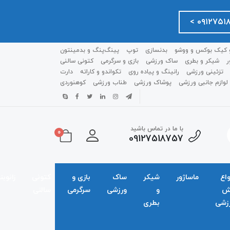
 کیک بوکس و ووشو
بدنسازی
توپ
پینگ‌پنگ و بدمينتون
ر
شیکر و بطری
ساک ورزشی
بازی و سرگرمی
کتونی سالنی
تزئینی ورزشی
رانینگ و پیاده روی
تکواندو و کاراته
دارت
لوازم جانبی ورزشی
پوشاک ورزشی
طناب ورزشی
کوهنوردی
با ما در تماس باشید
0
09127518757
واع
ماساژور
شیکر
ساک
بازی و
کتونی
زانوبن
ش
و
ورزشی
سرگرمی
سالنی
زشی
بطری