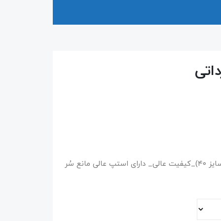
داتی
تولید چین _ فری سایز (مناسب از سایز ۳۵ تا سایز ۴۰)_کیفیت عالی_ دارای استپ عالی مانع سُر