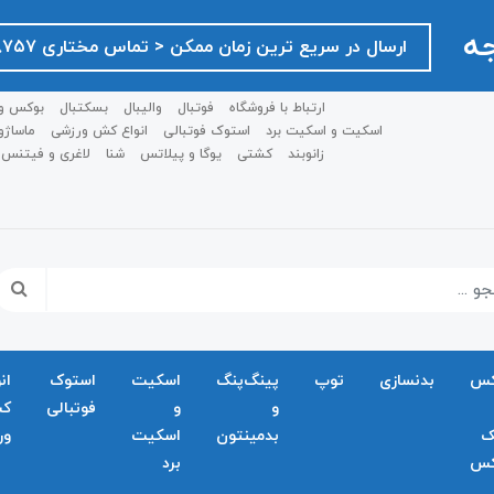
جه
ارسال در سریع ترین زمان ممکن ‌< تماس مختاری ۰۹۱۲۷۵۱۸۷۵۷ >
ارتباط با فروشگاه
فوتبال
والیبال
بسکتبال
بوکس و
اسکیت و اسکیت برد
استوک فوتبالی
انواع کش ورزشی
ماساژو
زانوبند
کشتی
یوگا و پیلاتس
شنا
لاغری و فیتنس
کس
بدنسازی
توپ
پینگ‌پنگ
اسکیت
استوک
ان
و
و
فوتبالی
ک
ک
بدمينتون
اسکیت
ور
کس
برد