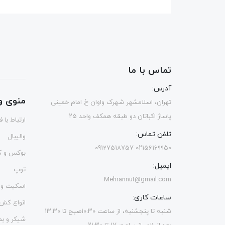
تماس با ما
آدرس:
منوی و
تهران، اسلامشهر شهرک واوان خ امام خمینی
پاساژ اکباتان دو طبقه همکف واحد ۲۵
ارتباط با 
تلفن تماس:
والیبال
۰۲۱۵۶۱۶۹۹۵۰ 09127518757
بوکس و ک
ایمیل:
توپ
Mehrannut@gmail.com
اسکیت و 
ساعات کاری:
انواع کش
شنبه تا پنجشنبه، از ساعت ۱۰:۳۰صبح تا ۱۳.۳۰
شیکر و ب