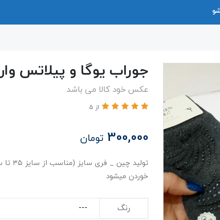
شو
جوراب یوگا و پیلاتس وار
عکس خود کالا می باشد
از 5
300,000
تومان
خوردن میشود
رنگ