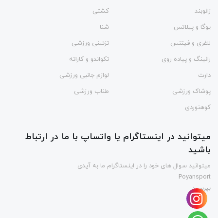
زانوبند
کشتی
یوگا و پیلاتس
شنا
لاغری و فیتنس
تزئینی ورزشی
رانینگ و پیاده روی
تکواندو و کاراته
دارت
لوازم جانبی ورزشی
پوشاک ورزشی
طناب ورزشی
کوهنوردی
میتوانید در اینستاگرام یا واتساپ با ما در ارتباط
باشید
میتوانید سوال های خود را در اینستاگرام ما به آیدی
Poyansport
بپرسید