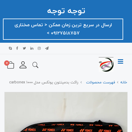
توجه توجه
ارسال در سریع ترین زمان ممکن ‌< تماس مختاری
۰۹۱۲۷۵۱۸۷۵۷ >
0
خانه
فهرست محصولات
راکت بدمینتون یونکس مدل carbonex ۱۰۰۰