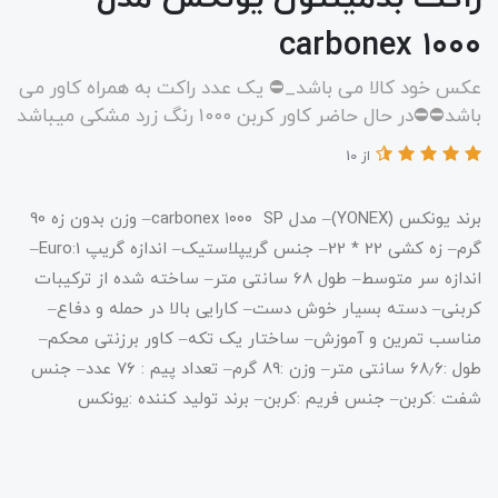
carbonex ۱۰۰۰
عکس خود کالا می باشد_⛔️ یک عدد راکت به همراه کاور می
باشد⛔️⛔️در حال حاضر کاور کربن ۱۰۰۰ رنگ زرد مشکی میباشد
از 10
برند یونکس (YONEX)– مدل carbonex ۱۰۰۰ SP– وزن بدون زه 90
گرم– زه کشی 22 * 22– جنس گریپلاستیک– اندازه گریپ Euro:1–
اندازه سر متوسط– طول 68 سانتی متر– ساخته شده از ترکیبات
کربنی– دسته بسیار خوش دست– کارایی بالا در حمله و دفاع–
مناسب تمرین و آموزش– ساختار یک تکه– کاور برزنتی محکم–
طول :۶۸٫۶ سانتی متر– وزن :۸۹ گرم– تعداد پیم : ۷۶ عدد– جنس
شفت :کربن– جنس فریم :کربن– برند تولید کننده :یونکس