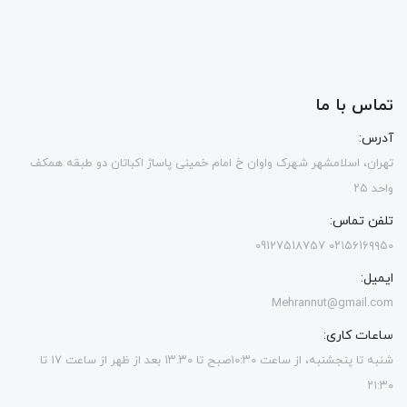
تماس با ما
آدرس:
تهران، اسلامشهر شهرک واوان خ امام خمینی پاساژ اکباتان دو طبقه همکف
واحد ۲۵
تلفن تماس:
۰۲۱۵۶۱۶۹۹۵۰ 09127518757
ایمیل:
Mehrannut@gmail.com
ساعات کاری:
شنبه تا پنجشنبه، از ساعت ۱۰:۳۰صبح تا ۱۳.۳۰ بعد از ظهر از ساعت ۱۷ تا
۲۱:۳۰