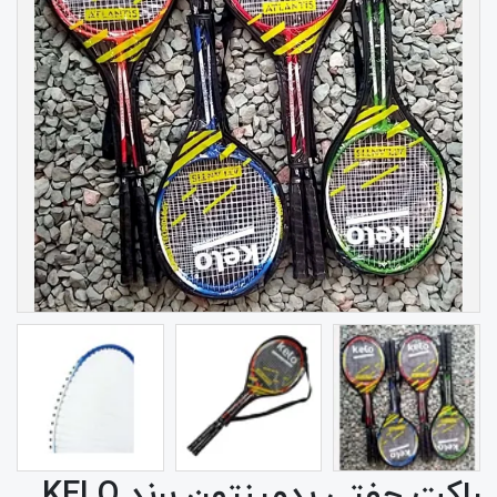
راکت جفتی بدمینتون برند KELO