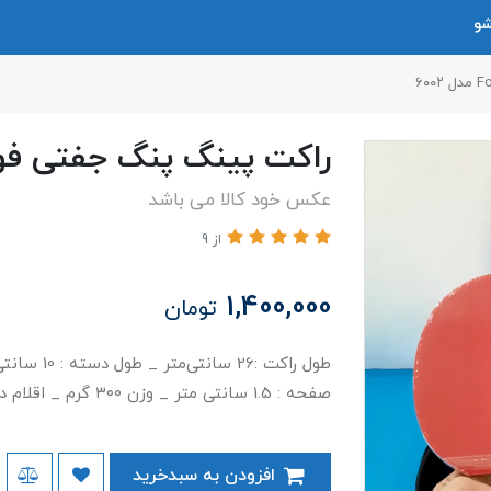
شو
راکت پینگ پنگ جفتی فوکس Fox مد
عکس خود کالا می باشد
از 9
1,400,000
تومان
صفحه : 1.5 سانتی متر _ وزن ۳۰۰ گرم _ اقلام دو عدد راکت و کیف راکت
افزودن به سبدخرید