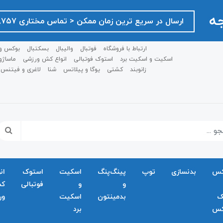
جه
ارسال در سریع ترین زمان ممکن ‌< تماس مختاری ۰۹۱۲۷۵۱۸۷۵۷ >
ارتباط با فروشگاه
فوتبال
والیبال
بسکتبال
بوکس و
اسکیت و اسکیت برد
استوک فوتبالی
انواع کش ورزشی
ماساژو
زانوبند
کشتی
یوگا و پیلاتس
شنا
لاغری و فیتنس
کس
بدنسازی
توپ
پینگ‌پنگ
اسکیت
استوک
ان
و
و
فوتبالی
ک
ک
بدمينتون
اسکیت
ور
کس
برد