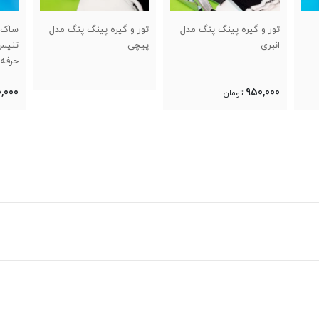
 مدل
تور و گیره پینگ پنگ مدل
ساک کوله بدمینتون و
سا
پیچی
تنیس ویلسون یا یونکس
تن
حرفه ای طرحدار
حر
00
1,800,000
تومان