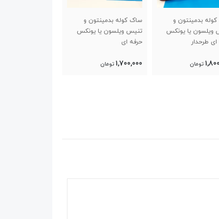
ک کوله بدمینتون و
راکت بدمینتون یونکس تکی
توپ بدمینتون چرا
یس ویلسون یا یونکس
فه ای
1,700,0
تومان