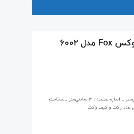
ل ۶۰۰۲
طول راکت :26 سانتی‌متر _ طول دسته : 10 سانتی‌متر _ اندازه صفحه : 16 سانتی‌متر _ضخامت