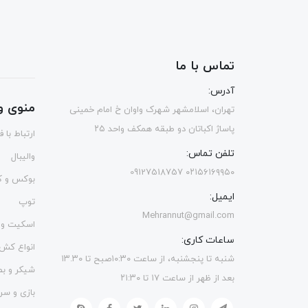
تماس با ما
آدرس:
منوی و
تهران، اسلامشهر شهرک واوان خ امام خمینی
پاساژ اکباتان دو طبقه همکف واحد ۲۵
ارتباط با 
تلفن تماس:
والیبال
۰۲۱۵۶۱۶۹۹۵۰ 09127518757
بوکس و ک
ایمیل:
توپ
Mehrannut@gmail.com
اسکیت و 
ساعات کاری:
انواع کش
شنبه تا پنجشنبه، از ساعت ۱۰:۳۰صبح تا ۱۳.۳۰
شیکر و ب
بعد از ظهر از ساعت ۱۷ تا ۲۱:۳۰
بازی و سر