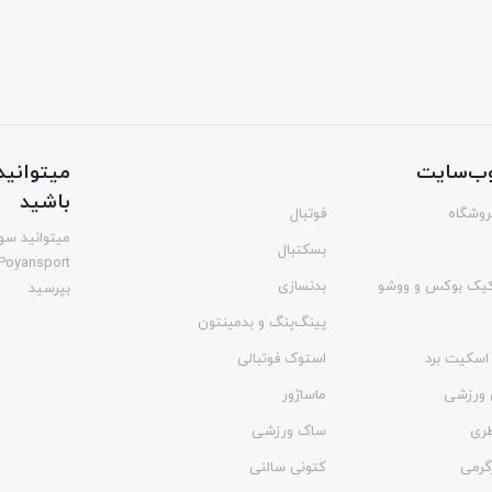
ب‌سایت
میتوانید 
باشید
فروشگاه
فوتبال
میتوانید سوا
بسکتبال
Poyansport
یک بوکس و ووشو
بدنسازی
بپرسید
پینگ‌پنگ و بدمينتون
اسکیت برد
استوک فوتبالی
 ورزشی
ماساژور
طری
ساک ورزشی
گرمی
کتونی سالنی