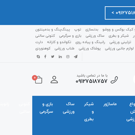
 کیک بوکس و ووشو
بدنسازی
توپ
پینگ‌پنگ و بدمينتون
ر
شیکر و بطری
ساک ورزشی
بازی و سرگرمی
کتونی سالنی
تزئینی ورزشی
رانینگ و پیاده روی
تکواندو و کاراته
دارت
لوازم جانبی ورزشی
پوشاک ورزشی
طناب ورزشی
کوهنوردی
با ما در تماس باشید
0
09127518757
واع
ماساژور
شیکر
ساک
بازی و
کتونی
زانوبن
ش
و
ورزشی
سرگرمی
سالنی
زشی
بطری