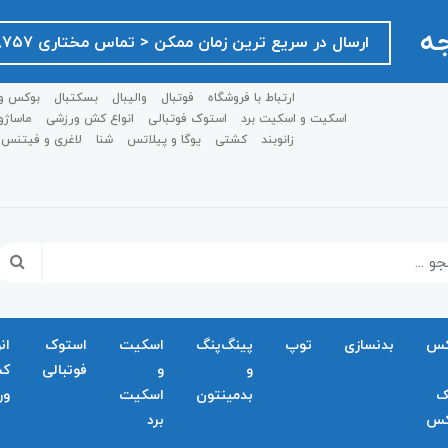
جه
ارسال در سریع ترین زمان ممکن ‌< تماس مختاری ۰۹۱۲۷۵۱۸۷۵۷ >
ارتباط با فروشگاه
فوتبال
والیبال
بسکتبال
بوکس و
اسکیت و اسکیت برد
استوک فوتبالی
انواع کش ورزشی
ماساژو
زانوبند
کشتی
یوگا و پیلاتس
شنا
لاغری و فیتنس
کس
بدنسازی
توپ
پینگ‌پنگ
اسکیت
استوک
ان
و
و
فوتبالی
ک
ک
بدمينتون
اسکیت
ور
کس
برد