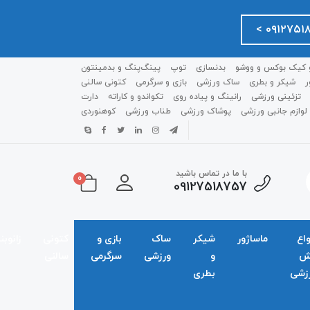
 کیک بوکس و ووشو
بدنسازی
توپ
پینگ‌پنگ و بدمينتون
ر
شیکر و بطری
ساک ورزشی
بازی و سرگرمی
کتونی سالنی
تزئینی ورزشی
رانینگ و پیاده روی
تکواندو و کاراته
دارت
لوازم جانبی ورزشی
پوشاک ورزشی
طناب ورزشی
کوهنوردی
با ما در تماس باشید
0
09127518757
واع
ماساژور
شیکر
ساک
بازی و
کتونی
زانوبن
ش
و
ورزشی
سرگرمی
سالنی
زشی
بطری