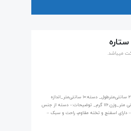
ستاره
ت میباشد.
ساخت چین _ دارای تاییدیه ITTF _طول راکت:۲۵ سانتی‌مترطول_ دسته:۱۰ سانتی‌متر_اندازه
صفحه:۱۵ × ۱۵ سانتی‌متر_ضخامت صفحه:۱ سانتی متر_وزن:۱۱6 گرم_ توضیحات:– دسته از جنس
بندی ۱۶.۵ × ۲۷.۵ سانتی‌متر – دارای اسفنج و تخته مقاوم، راحت و سبک –