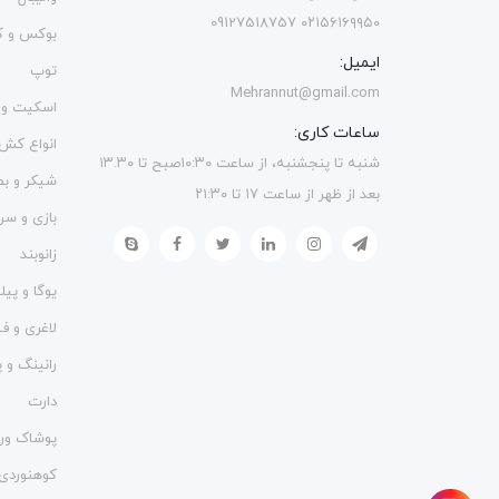
۰۲۱۵۶۱۶۹۹۵۰ 09127518757
بوکس و ک
ایمیل:
توپ
Mehrannut@gmail.com
اسکیت و 
ساعات کاری:
انواع کش
شنبه تا پنجشنبه، از ساعت ۱۰:۳۰صبح تا ۱۳.۳۰
شیکر و ب
بعد از ظهر از ساعت ۱۷ تا ۲۱:۳۰
بازی و سر
زانوبند
یوگا و پی
لاغری و 
رانینگ و پ
دارت
پوشاک ور
کوهنوردی