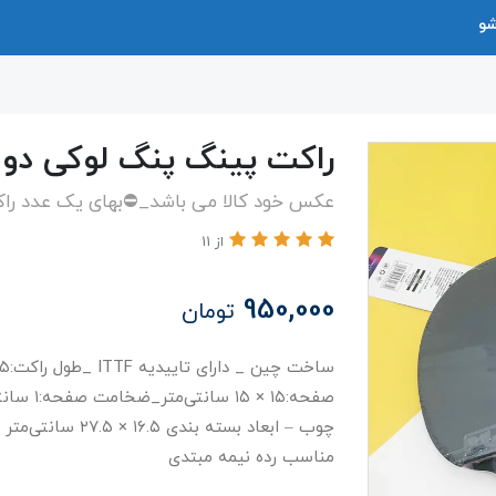
شو
راکت پینگ پنگ لوکی دو 
عکس خود کالا می باشد_⛔️بهای یک عدد راک
از 11
950,000
تومان
چوب – ابعاد بسته 
مناسب رده نیمه مبتدی