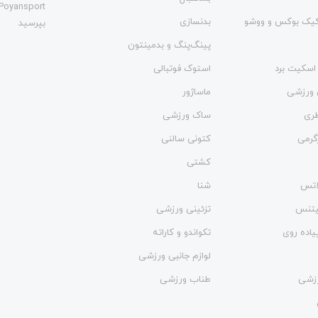
Poyansport
یک بوکس و ووشو
بدنسازی
بپرسید
پینگ‌پنگ و بدمينتون
اسکیت برد
استوک فوتبالی
 ورزشی
ماساژور
طری
ساک ورزشی
گرمی
کتونی سالنی
کشتی
لاتس
شنا
فیتنس
تزئینی ورزشی
یاده روی
تکواندو و کاراته
لوازم جانبی ورزشی
زشی
طناب ورزشی