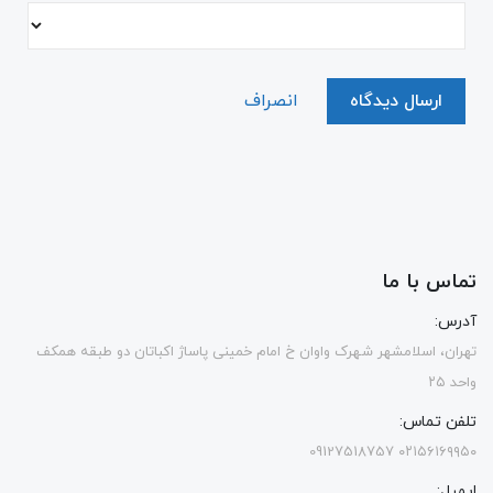
ارسال دیدگاه
انصراف
تماس با ما
آدرس:
تهران، اسلامشهر شهرک واوان خ امام خمینی پاساژ اکباتان دو طبقه همکف
واحد ۲۵
تلفن تماس:
۰۲۱۵۶۱۶۹۹۵۰ 09127518757
ایمیل: