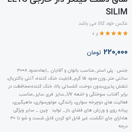
SILIM
عکس خود کالا می باشد
از 6
220,000
تومان
جنس : پلی استر_مناسب بانوان و آقایان _ابعادحدود 8×30
سانتی متر_وزن:حدود 15 گرم_قابلیت خنک کننده، آنتی باکتریال،
تنفش پذیری،بدون دوخت، کشسانی بالا، خنک کننده،محافظت در
برابر آفتاب سوختگی و اشعه UV_سایز: فری سایز_مناسب
فعالیت های دوچرخه سواری، رانندگی، موتورسواری، ماهیگیری،
پیاده روی و ورزش های فضای باز_ تولید : چین _ سایر ویژگی
هادارای جای انگشت، غیر قابل اتو کردن قابل شست و شو تا 30
درجه