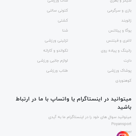
شیکر و بطری
ساک ورزشی
بازی و سرگرمی
کتونی سالنی
زانوبند
کشتی
یوگا و پیلاتس
شنا
لاغری و فیتنس
تزئینی ورزشی
رانینگ و پیاده روی
تکواندو و کاراته
دارت
لوازم جانبی ورزشی
پوشاک ورزشی
طناب ورزشی
کوهنوردی
میتوانید در اینستاگرام یا واتساپ با ما در ارتباط
باشید
میتوانید سوال های خود را در اینستاگرام ما به آیدی
Poyansport
بپرسید