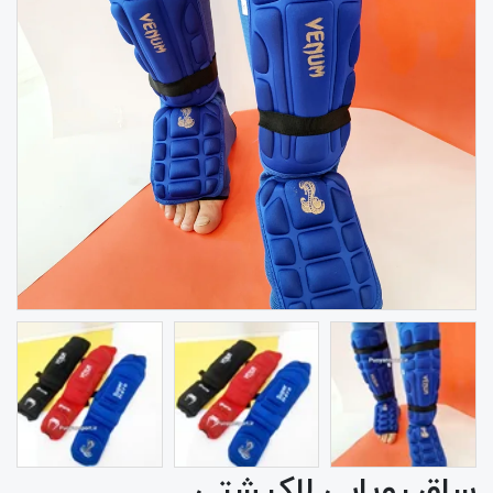
ساق روپایی لاکپشتی