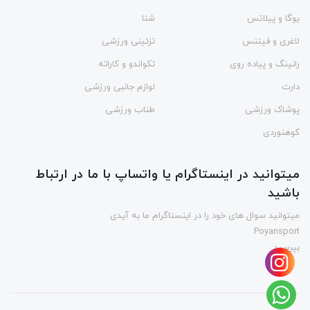
یوگا و پیلاتس
شنا
لاغری و فیتنس
تزئینی ورزشی
رانینگ و پیاده روی
تکواندو و کاراته
دارت
لوازم جانبی ورزشی
پوشاک ورزشی
طناب ورزشی
کوهنوردی
میتوانید در اینستاگرام یا واتساپ با ما در ارتباط
باشید
میتوانید سوال های خود را در اینستاگرام ما به آیدی
Poyansport
بپرسید