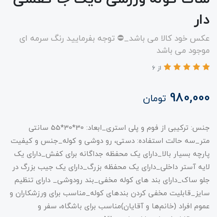
دار
عکس خود کالا می باشد_⛔️ توجه بفرمایید رنگ سرمه ای
موجود می باشد
از 6
980,000
تومان
جنس: ترکیبی از فوم و پلی استری_ابعاد: 30*30*55 سانتی
متر_سه حالت استفاده: دستی، رو دوشی و کوله_جنس و کیفیت
پارچه بسیار بالا_دارای یک محفظه جداگانه برای کفش_دارای یک
لایه آستر داخلی_دارای یک محفظه بزرگ_دارای یک جیب بزرگ در
جلو ساک_دارای بند های کوله مخفی_بند رودوشی_ دارای تنظیم
سایز_قابلیت مخفی کردن بندهای کوله_مناسب برای ورزشکاران و
عموم افراد (خانم‌ها و آقایان)مناسب برای باشگاه، سفر و