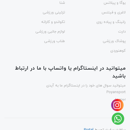
یوگا و پیلاتس
شنا
لاغری و فیتنس
تزئینی ورزشی
رانینگ و پیاده روی
تکواندو و کاراته
دارت
لوازم جانبی ورزشی
پوشاک ورزشی
طناب ورزشی
کوهنوردی
میتوانید در اینستاگرام یا واتساپ با ما در ارتباط
باشید
میتوانید سوال های خود را در اینستاگرام ما به آیدی
Poyansport
بپرسید
ساخت سایت توسط
Portal