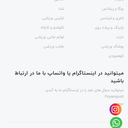
یوگا و پیلاتس
شنا
لاغری و فیتنس
تزئینی ورزشی
رانینگ و پیاده روی
تکواندو و کاراته
دارت
لوازم جانبی ورزشی
پوشاک ورزشی
طناب ورزشی
کوهنوردی
میتوانید در اینستاگرام یا واتساپ با ما در ارتباط
باشید
میتوانید سوال های خود را در اینستاگرام ما به آیدی
Poyansport
بپرسید