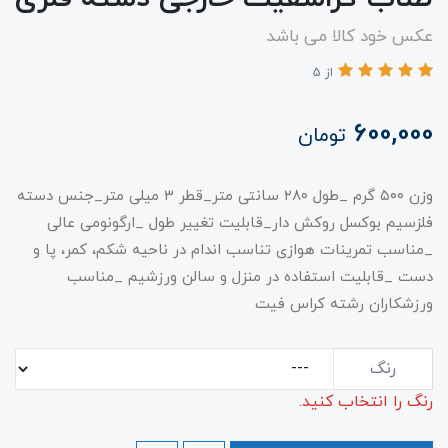
عکس خود کالا می باشد
از 5
600,000
تومان
​​​وزن ۵۰۰ گرم _طول ۲۸۰ سانتی متر_قطر ۳ میلی متر_جنس دسته
فلزسیم بوکسل روکش دار_قابلیت تغییر طول _ارگونومی عالی
_مناسب تمرینات هوازی تناسب اندام در ناحیه شکم، کمر، پا و
دست _قابلیت استفاده در منزل و سالن ورزشیم _مناسب
ورزشکاران رشته کراس فیت​​​
رنگ
رنگ را انتخاب کنید.