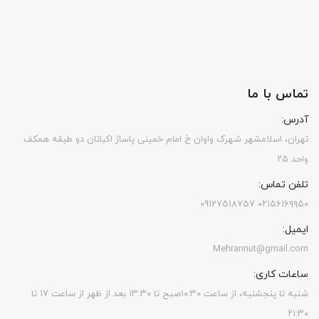
تماس با ما
آدرس:
تهران، اسلامشهر شهرک واوان خ امام خمینی پاساژ اکباتان دو طبقه همکف
واحد ۲۵
تلفن تماس:
۰۲۱۵۶۱۶۹۹۵۰ 09127518757
ایمیل:
Mehrannut@gmail.com
ساعات کاری:
شنبه تا پنجشنبه، از ساعت ۱۰:۳۰صبح تا ۱۳.۳۰ بعد از ظهر از ساعت ۱۷ تا
۲۱:۳۰