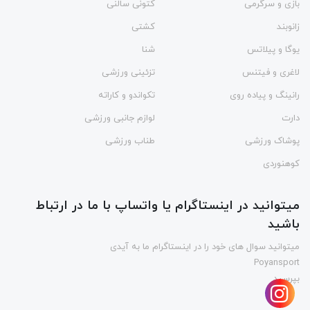
بازی و سرگرمی
کتونی سالنی
زانوبند
کشتی
یوگا و پیلاتس
شنا
لاغری و فیتنس
تزئینی ورزشی
رانینگ و پیاده روی
تکواندو و کاراته
دارت
لوازم جانبی ورزشی
پوشاک ورزشی
طناب ورزشی
کوهنوردی
میتوانید در اینستاگرام یا واتساپ با ما در ارتباط
باشید
میتوانید سوال های خود را در اینستاگرام ما به آیدی
Poyansport
بپرسید