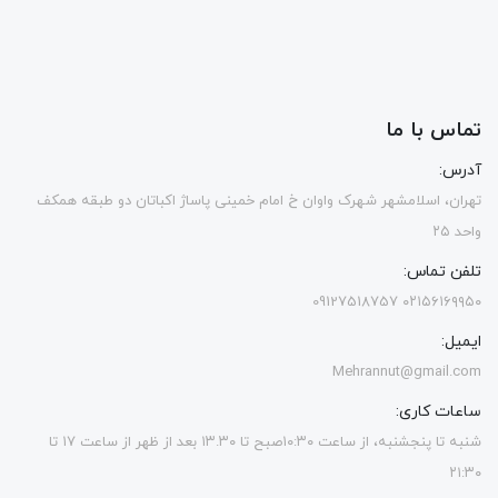
تماس با ما
آدرس:
تهران، اسلامشهر شهرک واوان خ امام خمینی پاساژ اکباتان دو طبقه همکف
واحد ۲۵
تلفن تماس:
۰۲۱۵۶۱۶۹۹۵۰ 09127518757
ایمیل:
Mehrannut@gmail.com
ساعات کاری:
شنبه تا پنجشنبه، از ساعت ۱۰:۳۰صبح تا ۱۳.۳۰ بعد از ظهر از ساعت ۱۷ تا
۲۱:۳۰