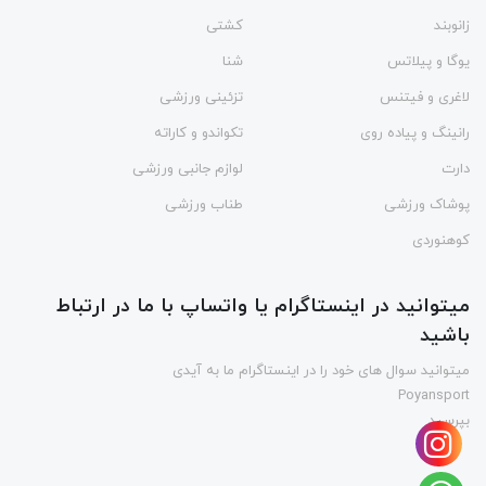
زانوبند
کشتی
یوگا و پیلاتس
شنا
لاغری و فیتنس
تزئینی ورزشی
رانینگ و پیاده روی
تکواندو و کاراته
دارت
لوازم جانبی ورزشی
پوشاک ورزشی
طناب ورزشی
کوهنوردی
میتوانید در اینستاگرام یا واتساپ با ما در ارتباط
باشید
میتوانید سوال های خود را در اینستاگرام ما به آیدی
Poyansport
بپرسید