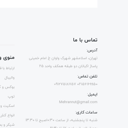
تماس با ما
آدرس:
منوی و
تهران، اسلامشهر شهرک واوان خ امام خمینی
پاساژ اکباتان دو طبقه همکف واحد ۲۵
ارتباط با 
تلفن تماس:
والیبال
۰۲۱۵۶۱۶۹۹۵۰ 09127518757
بوکس و ک
ایمیل:
توپ
Mehrannut@gmail.com
اسکیت و 
ساعات کاری:
انواع کش
شنبه تا پنجشنبه، از ساعت ۱۰:۳۰صبح تا ۱۳.۳۰
شیکر و ب