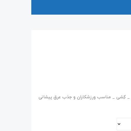
ای _ تولید : ایران _ عرض: ۹ سانت _ کِشی _ مناسب ورزشکاران و جذب عرق پیشانی