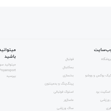
ب‌سایت
میتوانید 
باشید
فروشگاه
فوتبال
میتوانید سوا
بسکتبال
Poyansport
یک بوکس و ووشو
بدنسازی
بپرسید
پینگ‌پنگ و بدمينتون
اسکیت برد
استوک فوتبالی
 ورزشی
ماساژور
طری
ساک ورزشی