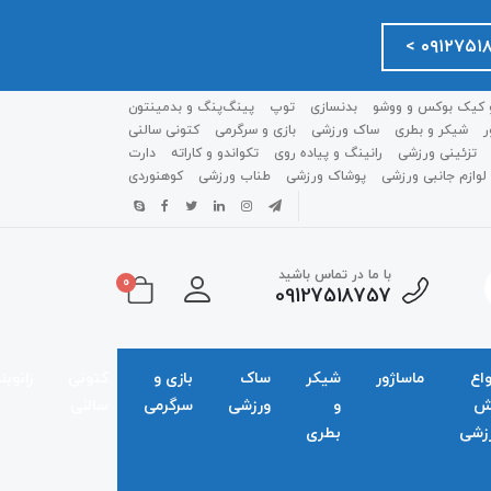
 کیک بوکس و ووشو
بدنسازی
توپ
پینگ‌پنگ و بدمينتون
ر
شیکر و بطری
ساک ورزشی
بازی و سرگرمی
کتونی سالنی
تزئینی ورزشی
رانینگ و پیاده روی
تکواندو و کاراته
دارت
لوازم جانبی ورزشی
پوشاک ورزشی
طناب ورزشی
کوهنوردی
با ما در تماس باشید
0
09127518757
واع
ماساژور
شیکر
ساک
بازی و
کتونی
زانوبن
ش
و
ورزشی
سرگرمی
سالنی
زشی
بطری