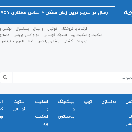
جه
ارسال در سریع ترین زمان ممکن ‌< تماس مختاری ۰۹۱۲۷۵۱۸۷۵۷ >
ارتباط با فروشگاه
فوتبال
والیبال
بسکتبال
بوکس و
اسکیت و اسکیت برد
استوک فوتبالی
انواع کش ورزشی
ماساژو
زانوبند
کشتی
یوگا و پیلاتس
شنا
لاغری و فیتنس
کس
بدنسازی
توپ
پینگ‌پنگ
اسکیت
استوک
ان
و
و
فوتبالی
ک
ک
بدمينتون
اسکیت
ور
کس
برد