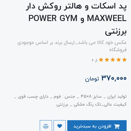
پد اسکات و هالتر روکش دار
MAXWEEL و POWER GYM
برزنتی
عکس خود کالا می باشد_ارسال برند بر اساس موجودی
فروشگاه
از 6
370,000
تومان
تولید ایران _ سایز ۸×۴۵ _ جنس : فوم _ دارای چسب قوی _
کیفیت عالی_تک رنگ مشکی _ برزنتی
افزودن به سبدخرید