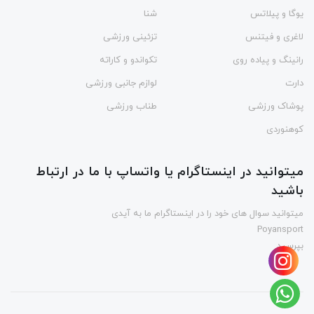
یوگا و پیلاتس
شنا
لاغری و فیتنس
تزئینی ورزشی
رانینگ و پیاده روی
تکواندو و کاراته
دارت
لوازم جانبی ورزشی
پوشاک ورزشی
طناب ورزشی
کوهنوردی
میتوانید در اینستاگرام یا واتساپ با ما در ارتباط
باشید
میتوانید سوال های خود را در اینستاگرام ما به آیدی
Poyansport
بپرسید