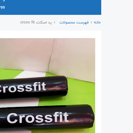
وو
خانه
فهرست محصولات
پد اسکات cross fit