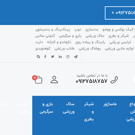
 کیک بوکس و ووشو
بدنسازی
توپ
پینگ‌پنگ و بدمينتون
ر
شیکر و بطری
ساک ورزشی
بازی و سرگرمی
کتونی سالنی
تزئینی ورزشی
رانینگ و پیاده روی
تکواندو و کاراته
دارت
لوازم جانبی ورزشی
پوشاک ورزشی
طناب ورزشی
کوهنوردی
با ما در تماس باشید
0
09127518757
واع
ماساژور
شیکر
ساک
بازی و
کتونی
زانوبن
ش
و
ورزشی
سرگرمی
سالنی
زشی
بطری