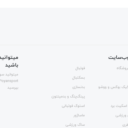
ب‌سایت
میتوانید 
باشید
فروشگاه
فوتبال
میتوانید سوا
بسکتبال
Poyansport
یک بوکس و ووشو
بدنسازی
بپرسید
پینگ‌پنگ و بدمينتون
اسکیت برد
استوک فوتبالی
 ورزشی
ماساژور
طری
ساک ورزشی