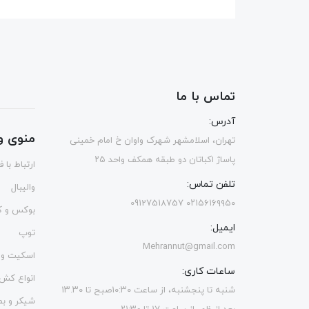
تماس با ما
آدرس:
منوی و
تهران، اسلامشهر شهرک واوان خ امام خمینی
پاساژ اکباتان دو طبقه همکف واحد ۲۵
ارتباط با 
تلفن تماس:
والیبال
۰۲۱۵۶۱۶۹۹۵۰ 09127518757
بوکس و ک
ایمیل:
توپ
Mehrannut@gmail.com
اسکیت و 
ساعات کاری:
انواع کش
شنبه تا پنجشنبه، از ساعت ۱۰:۳۰صبح تا ۱۳.۳۰
شیکر و ب