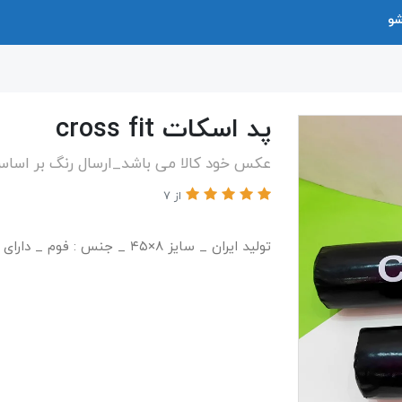
شو
پد اسکات cross fit
عکس خود کالا می باشد_ارسال رنگ بر اسا
از 7
تولید ایران _ سایز ۸×۴۵ _ جنس : فوم _ دارای چسب قوی _ کیفیت عالی