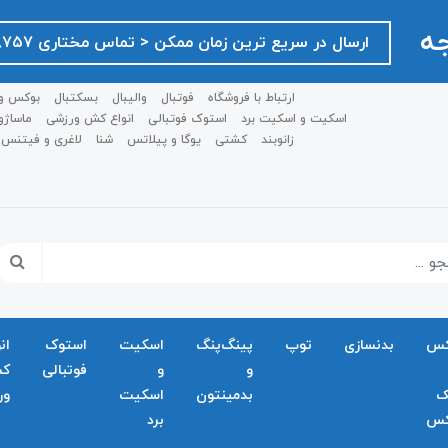
جه
ارسال در سریع ترین زمان ممکن ‌< تماس مختاری ۰۹۱۲۷۵۱۸۷۵۷ >
ارتباط با فروشگاه
فوتبال
والیبال
بسکتبال
بوکس و
اسکیت و اسکیت برد
استوک فوتبالی
انواع کش ورزشی
ماساژو
زانوبند
کشتی
یوگا و پیلاتس
شنا
لاغری و فیتنس
کس
بدنسازی
توپ
پینگ‌پنگ
اسکیت
استوک
ان
و
و
فوتبالی
ک
ک
بدمينتون
اسکیت
ور
کس
برد