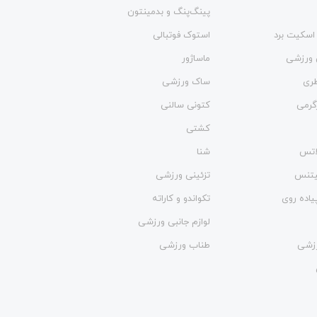
پینگ‌پنگ و بدمينتون
اسکیت برد
استوک فوتبالی
 ورزشی
ماساژور
طری
ساک ورزشی
گرمی
کتونی سالنی
کشتی
لاتس
شنا
فیتنس
تزئینی ورزشی
یاده روی
تکواندو و کاراته
لوازم جانبی ورزشی
زشی
طناب ورزشی