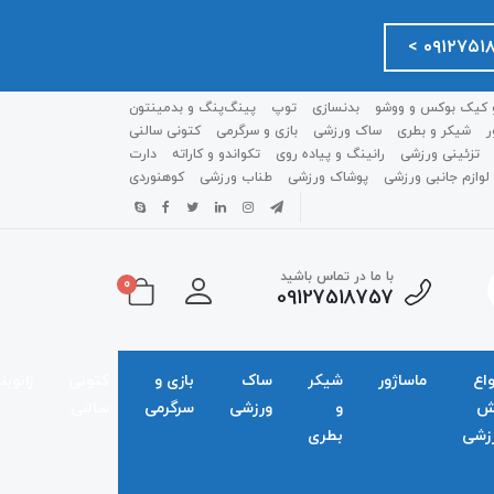
 کیک بوکس و ووشو
بدنسازی
توپ
پینگ‌پنگ و بدمينتون
ر
شیکر و بطری
ساک ورزشی
بازی و سرگرمی
کتونی سالنی
تزئینی ورزشی
رانینگ و پیاده روی
تکواندو و کاراته
دارت
لوازم جانبی ورزشی
پوشاک ورزشی
طناب ورزشی
کوهنوردی
با ما در تماس باشید
0
09127518757
واع
ماساژور
شیکر
ساک
بازی و
کتونی
زانوبن
ش
و
ورزشی
سرگرمی
سالنی
زشی
بطری