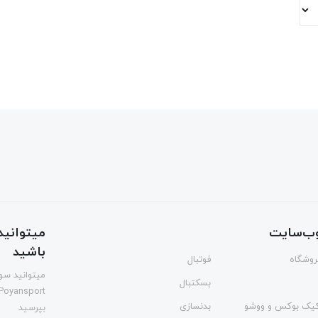
ب‌سایت
میتوانید 
باشید
فروشگاه
فوتبال
میتوانید سوا
بسکتبال
Poyansport
یک بوکس و ووشو
بدنسازی
بپرسید