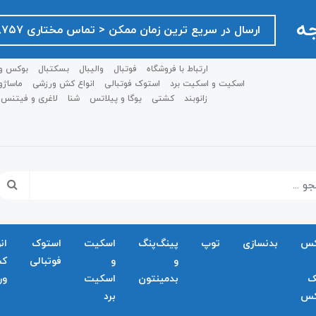
جه
ارسال در سریع ترین زمان ممکن ‌< تماس مختاری ۰۹۱۲۷۵۱۸۷۵۷ >
ارتباط با فروشگاه
فوتبال
والیبال
بسکتبال
بوکس و
اسکیت و اسکیت برد
استوک فوتبالی
انواع کش ورزشی
ماساژو
زانوبند
کشتی
یوگا و پیلاتس
شنا
لاغری و فیتنس
کس
بدنسازی
توپ
پینگ‌پنگ
اسکیت
استوک
ان
و
و
فوتبالی
ک
ک
بدمينتون
اسکیت
ور
کس
برد