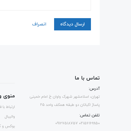
ارسال دیدگاه
انصراف
تماس با ما
آدرس:
منوی و
تهران، اسلامشهر شهرک واوان خ امام خمینی
پاساژ اکباتان دو طبقه همکف واحد ۲۵
ارتباط با 
تلفن تماس:
والیبال
۰۲۱۵۶۱۶۹۹۵۰ 09127518757
بوکس و ک