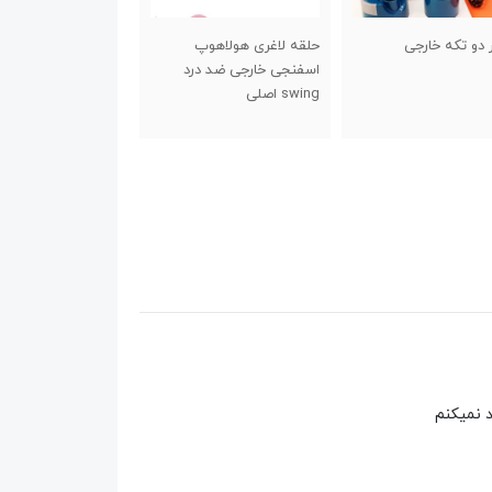
لاغری هولاهوپ
شیکر اسپایدر درب پیچی
کش تقویت انگشت
جی خارجی ضد درد
جدید
لی
 نمیکنم