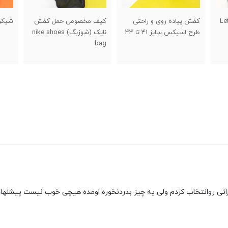
کیف مخصوص حمل کفش
شیکر دو تکه خارجی
حلقه 
نایک (شوزبگ) nike shoes
اسفن
bag
swing اص
اتی روانتخاب کردم ولی یه چیز بدردنخوره اومده هیچی خوب نیست پیشنهاد