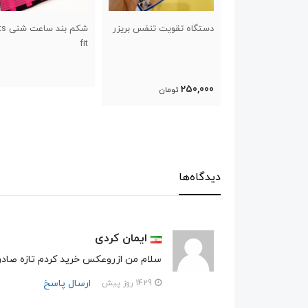
قویت تنفس بریزر
شکم بند ساعت شنی Lets
کفش پیاده روی و راحتی
fit
طرح اسیکس سایز ۴۱ تا ۴۴
تومان
دیدگاه‌ها
ایمان کردی
سلام من ازروعکس خرید کردم تازه صادر
ارسال پاسخ
1429 روز پیش