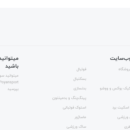
ب‌سایت
میتوانید 
باشید
فروشگاه
فوتبال
میتوانید سوا
بسکتبال
Poyansport
یک بوکس و ووشو
بدنسازی
بپرسید
پینگ‌پنگ و بدمينتون
اسکیت برد
استوک فوتبالی
 ورزشی
ماساژور
طری
ساک ورزشی