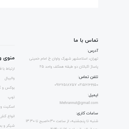
تماس با ما
آدرس:
منوی و
تهران، اسلامشهر شهرک واوان خ امام خمینی
پاساژ اکباتان دو طبقه همکف واحد ۲۵
ارتباط با 
تلفن تماس:
والیبال
۰۲۱۵۶۱۶۹۹۵۰ 09127518757
بوکس و ک
ایمیل:
توپ
Mehrannut@gmail.com
اسکیت و 
ساعات کاری:
انواع کش
شنبه تا پنجشنبه، از ساعت ۱۰:۳۰صبح تا ۱۳.۳۰
شیکر و ب