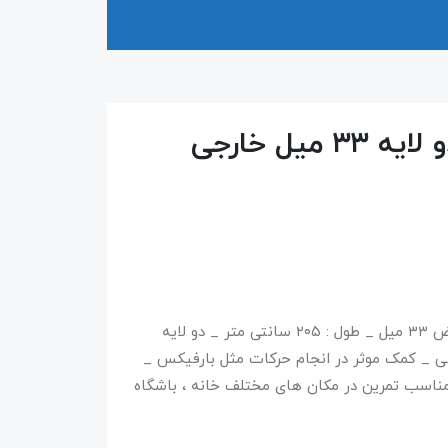
میل خارجی
جنس : لاتکس _ کشسانی فوق العاده قوی _ عرض ۳۳ میل _ طول : ۲۰۵ سانتی متر _ دو لایه
ی _ کمک موثر در انجام حرکات مثل بارفیکس _
و موثر _ مناسب تمرین در مکان های مختلف خانه ، باشگاه