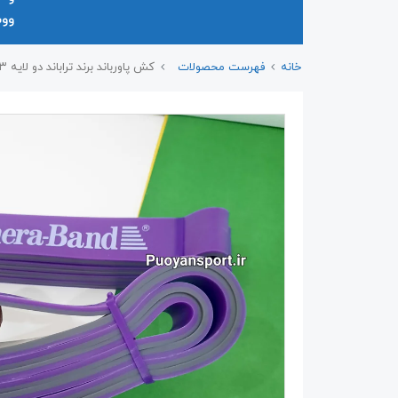
وو
خانه
فهرست محصولات
کش پاورباند برند تراباند دو لایه ۳۳ میل خارجی