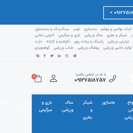
 کیک بوکس و ووشو
بدنسازی
توپ
پینگ‌پنگ و بدمينتون
ر
شیکر و بطری
ساک ورزشی
بازی و سرگرمی
کتونی سالنی
تزئینی ورزشی
رانینگ و پیاده روی
تکواندو و کاراته
دارت
لوازم جانبی ورزشی
پوشاک ورزشی
طناب ورزشی
کوهنوردی
با ما در تماس باشید
0
09127518757
واع
ماساژور
شیکر
ساک
بازی و
کتونی
زانوبن
ش
و
ورزشی
سرگرمی
سالنی
زشی
بطری