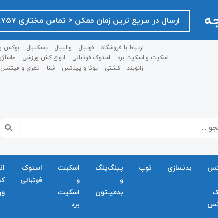
جه
ارسال در سریع ترین زمان ممکن ‌< تماس مختاری ۰۹۱۲۷۵۱۸۷۵۷ >
ارتباط با فروشگاه
فوتبال
والیبال
بسکتبال
بوکس و
اسکیت و اسکیت برد
استوک فوتبالی
انواع کش ورزشی
ماساژو
زانوبند
کشتی
یوگا و پیلاتس
شنا
لاغری و فیتنس
کس
بدنسازی
توپ
پینگ‌پنگ
اسکیت
استوک
ان
و
و
فوتبالی
ک
ک
بدمينتون
اسکیت
ور
کس
برد