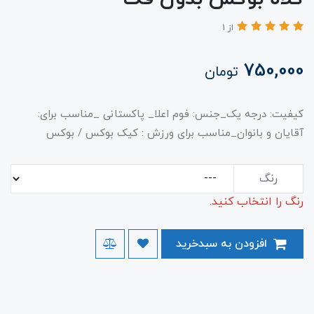
از 1
750,000
تومان
کیفیت: درجه یک_جنس: فوم اعلا_ پاکستانی _مناسب برای:
آقایان و بانوان_مناسب برای ورزش : کیک بوکس / بوکس
رنگ
رنگ را انتخاب کنید.
افزودن به سبدخرید