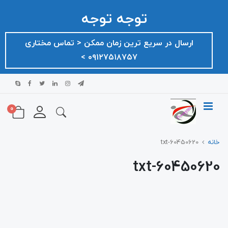
توجه توجه
ارسال در سریع ترین زمان ممکن ‌< تماس مختاری
۰۹۱۲۷۵۱۸۷۵۷ >
0
خانه
60450620-txt
60450620-txt