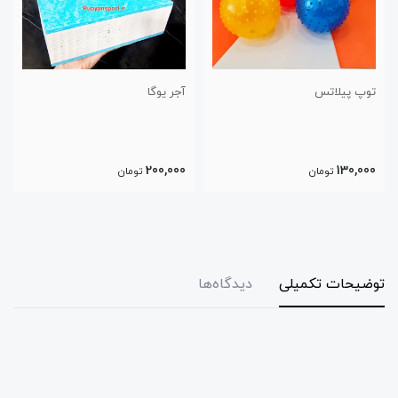
آجر یوگا
استپ فومی ورز
600,000
200,000
تومان
تومان
توضیحات تکمیلی
دیدگاه‌ها