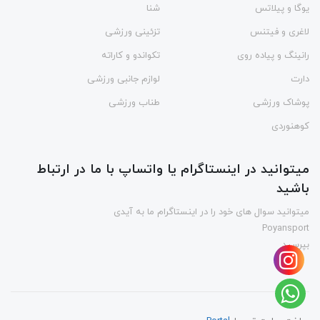
یوگا و پیلاتس
شنا
لاغری و فیتنس
تزئینی ورزشی
رانینگ و پیاده روی
تکواندو و کاراته
دارت
لوازم جانبی ورزشی
پوشاک ورزشی
طناب ورزشی
کوهنوردی
میتوانید در اینستاگرام یا واتساپ با ما در ارتباط
باشید
میتوانید سوال های خود را در اینستاگرام ما به آیدی
Poyansport
بپرسید