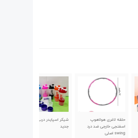
لاغری هولاهوپ
شیکر اسپایدر درب پیچی
کش تقویت انگشت
جی خارجی ضد درد
جدید
لی