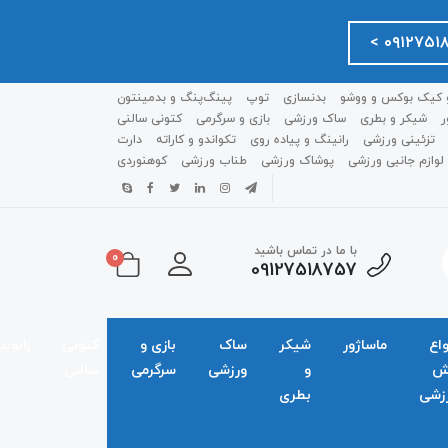
 کیک بوکس و ووشو
بدنسازی
توپ
پینگ‌پنگ و بدمينتون
ر
شیکر و بطری
ساک ورزشی
بازی و سرگرمی
کتونی سالنی
تزئینی ورزشی
رانینگ و پیاده روی
تکواندو و کاراته
دارت
لوازم جانبی ورزشی
پوشاک ورزشی
طناب ورزشی
کوهنوردی
با ما در تماس باشید
0
09127518757
واع
ماساژور
شیکر
ساک
بازی و
کتونی
زانوبن
ش
و
ورزشی
سرگرمی
سالنی
زشی
بطری