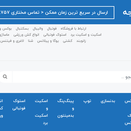
جه
ارسال در سریع ترین زمان ممکن ‌< تماس مختاری ۰۹۱۲۷۵۱۸۷۵۷ >
ارتباط با فروشگاه
فوتبال
والیبال
بسکتبال
بوکس و
اسکیت و اسکیت برد
استوک فوتبالی
انواع کش ورزشی
ماساژو
زانوبند
کشتی
یوگا و پیلاتس
شنا
لاغری و فیتنس
کس
بدنسازی
توپ
پینگ‌پنگ
اسکیت
استوک
ان
و
و
فوتبالی
ک
ک
بدمينتون
اسکیت
ور
کس
برد