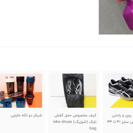
کیف مخصوص حمل کفش
شیکر دو تکه خارجی
حلقه 
نایک (شوزبگ) nike shoes
اسفن
bag
swing اص