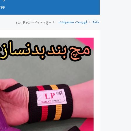
وو
خانه
فهرست محصولات
مچ بند بدنسازی ال پی