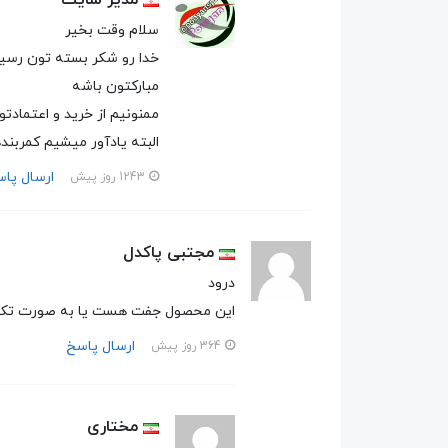
سلام وقت بخیر
خدا رو شکر بسته تون رسید
مبارکتون باشه
ممنونیم از خرید و اعتمادت
البته یادآور میشیم کمربندهای بدنسازی تا ۱۲۰ سان موج
ارسال پا
1243 روز پیش
مجتبی پاکدل
درود
این محصول جفت هست یا به صورت تک
ارسال پاسخ
364 روز پیش
مختاری