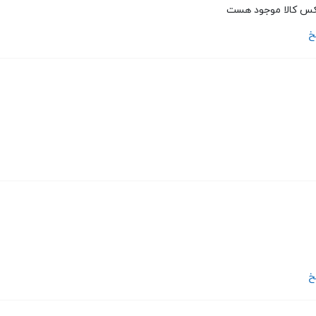
س کالا موجود هست
خ
خ