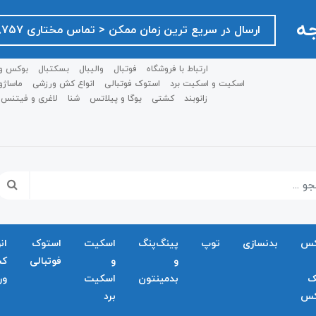
جه
ارسال در سریع ترین زمان ممکن ‌< تماس مختاری ۰۹۱۲۷۵۱۸۷۵۷ >
ارتباط با فروشگاه
فوتبال
والیبال
بسکتبال
بوکس و
اسکیت و اسکیت برد
استوک فوتبالی
انواع کش ورزشی
ماساژو
زانوبند
کشتی
یوگا و پیلاتس
شنا
لاغری و فیتنس
کس
بدنسازی
توپ
پینگ‌پنگ
اسکیت
استوک
ان
و
و
فوتبالی
ک
ک
بدمينتون
اسکیت
ور
کس
برد