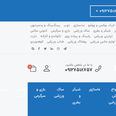
 کیک بوکس و ووشو
بدنسازی
توپ
پینگ‌پنگ و بدمينتون
ر
شیکر و بطری
ساک ورزشی
بازی و سرگرمی
کتونی سالنی
تزئینی ورزشی
رانینگ و پیاده روی
تکواندو و کاراته
دارت
لوازم جانبی ورزشی
پوشاک ورزشی
طناب ورزشی
کوهنوردی
با ما در تماس باشید
0
09127518757
واع
ماساژور
شیکر
ساک
بازی و
کتونی
زانوبن
ش
و
ورزشی
سرگرمی
سالنی
زشی
بطری