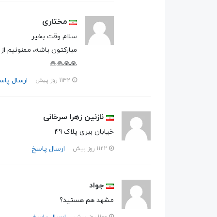
مختاری
سلام وقت بخیر
مبارکتون باشه، ممنونیم از 
🙏🙏🙏🙏
ارسال پاس
1132 روز پیش
نازنین زهرا سرخانی
خیابان ببری پلاک 49
ارسال پاسخ
1122 روز پیش
جواد
مشهد هم هستید؟