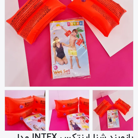
بازوبند شنا اینتکس INTEX مدل