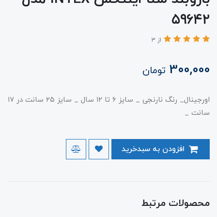
۵۹۶۴۲
از 3
300,000
تومان
اورجینال_ رنگ نارنجی _ سایز ۶ تا ۱۲ سال _ سایز ۲۵ سانت در ۱۷
سانت _
افزودن به سبدخرید
محصولات مرتبط