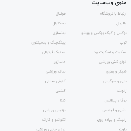
منوی وب‌سایت
ارتباط با فروشگاه
فوتبال
والیبال
بسکتبال
بوکس و کیک بوکس و ووشو
بدنسازی
توپ
پینگ‌پنگ و بدمينتون
اسکیت و اسکیت برد
استوک فوتبالی
انواع کش ورزشی
ماساژور
شیکر و بطری
ساک ورزشی
بازی و سرگرمی
کتونی سالنی
زانوبند
کشتی
یوگا و پیلاتس
شنا
لاغری و فیتنس
تزئینی ورزشی
رانینگ و پیاده روی
تکواندو و کاراته
دارت
لوازم جانبی ورزشی