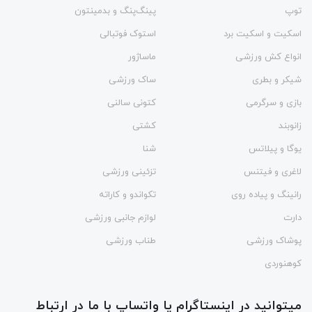
توپ
پینگ‌پنگ و بدمينتون
اسکیت و اسکیت برد
استوک فوتبالی
انواع کش ورزشی
ماساژور
شیکر و بطری
ساک ورزشی
بازی و سرگرمی
کتونی سالنی
زانوبند
کشتی
یوگا و پیلاتس
شنا
لاغری و فیتنس
تزئینی ورزشی
رانینگ و پیاده روی
تکواندو و کاراته
دارت
لوازم جانبی ورزشی
پوشاک ورزشی
طناب ورزشی
کوهنوردی
میتوانید در اینستاگرام یا واتساپ با ما در ارتباط