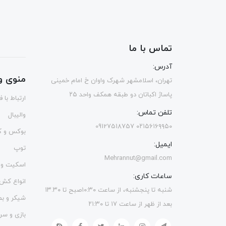
تماس با ما
آدرس:
منوی و
تهران، اسلامشهر شهرک واوان خ امام خمینی
پاساژ اکباتان دو طبقه همکف واحد ۲۵
ارتباط با 
تلفن تماس:
والیبال
۰۲۱۵۶۱۶۹۹۵۰ 09127518757
بوکس و ک
ایمیل:
توپ
Mehrannut@gmail.com
اسکیت و 
ساعات کاری:
انواع کش
شنبه تا پنجشنبه، از ساعت ۱۰:۳۰صبح تا ۱۳.۳۰
شیکر و ب
بعد از ظهر از ساعت ۱۷ تا ۲۱:۳۰
بازی و سر