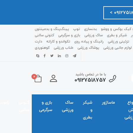
 کیک بوکس و ووشو
بدنسازی
توپ
پینگ‌پنگ و بدمينتون
ر
شیکر و بطری
ساک ورزشی
بازی و سرگرمی
کتونی سالنی
تزئینی ورزشی
رانینگ و پیاده روی
تکواندو و کاراته
دارت
لوازم جانبی ورزشی
پوشاک ورزشی
طناب ورزشی
کوهنوردی
با ما در تماس باشید
0
09127518757
واع
ماساژور
شیکر
ساک
بازی و
کتونی
زانوبن
ش
و
ورزشی
سرگرمی
سالنی
زشی
بطری