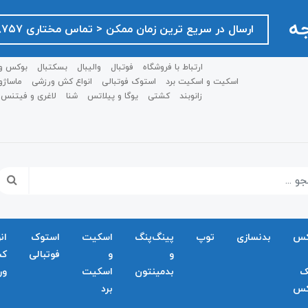
جه
ارسال در سریع ترین زمان ممکن ‌< تماس مختاری ۰۹۱۲۷۵۱۸۷۵۷ >
ارتباط با فروشگاه
فوتبال
والیبال
بسکتبال
بوکس و
اسکیت و اسکیت برد
استوک فوتبالی
انواع کش ورزشی
ماساژو
زانوبند
کشتی
یوگا و پیلاتس
شنا
لاغری و فیتنس
کس
بدنسازی
توپ
پینگ‌پنگ
اسکیت
استوک
ان
و
و
فوتبالی
ک
ک
بدمينتون
اسکیت
ور
کس
برد