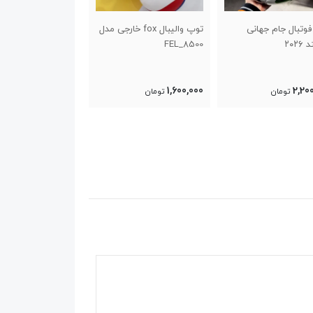
توپ والیبال fox خارجی مدل
توپ داژ بال یا توپ وسطی
سوزن توپ بسته ۱۰ عددی
FEL_
70,000
850,000
1,60
تومان
تومان
تومان