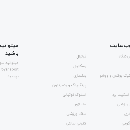
ب‌سایت
میتوانید 
باشید
فروشگاه
فوتبال
میتوانید سوا
بسکتبال
Poyansport
یک بوکس و ووشو
بدنسازی
بپرسید
پینگ‌پنگ و بدمينتون
اسکیت برد
استوک فوتبالی
 ورزشی
ماساژور
طری
ساک ورزشی
گرمی
کتونی سالنی