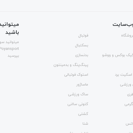
ب‌سایت
میتوانید 
باشید
فروشگاه
فوتبال
میتوانید سوا
بسکتبال
Poyansport
یک بوکس و ووشو
بدنسازی
بپرسید
پینگ‌پنگ و بدمينتون
اسکیت برد
استوک فوتبالی
 ورزشی
ماساژور
طری
ساک ورزشی
گرمی
کتونی سالنی
کشتی
لاتس
شنا