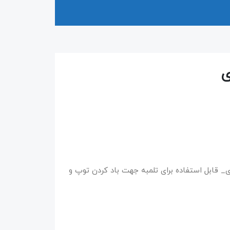
 _فلزی _کیفیت خوب _بسته ۱۰ عددی_ قابل استفاده برای تلمبه جهت باد کردن توپ و