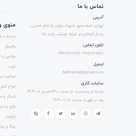
تماس با ما
آدرس:
منوی و
تهران، اسلامشهر شهرک واوان خ امام خمینی
پاساژ اکباتان دو طبقه همکف واحد ۲۵
ارتباط با 
تلفن تماس:
والیبال
۰۲۱۵۶۱۶۹۹۵۰ 09127518757
بوکس و ک
ایمیل:
توپ
Mehrannut@gmail.com
اسکیت و 
ساعات کاری:
انواع کش
شنبه تا پنجشنبه، از ساعت ۱۰:۳۰صبح تا ۱۳.۳۰
شیکر و ب
بعد از ظهر از ساعت ۱۷ تا ۲۱:۳۰
بازی و سر
زانوبند
یوگا و پی