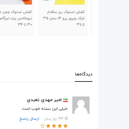
کفش ساقدار والیبال ASICS
کفش استوک ریز ساقدار
کفش استوک چمن طرح
نایک ویپور پرو ۱۴ سایز ۳۵
نیوبالانس برند تیزگام سا
تا ۳۹
۳۰ تا ۳۴
دیدگاه‌ها
امیر مهدی تعبدی
خیلی این بسته خوب است
ارسال پاسخ
974 روز پیش