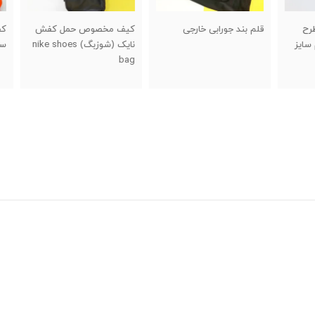
قلم بند جورابی خارجی
کیف مخصوص حمل کفش
کفش 
یز
نایک (شوزبگ) nike shoes
سایز ۴۰ تا ۵
bag