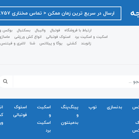
جه
ارسال در سریع ترین زمان ممکن ‌< تماس مختاری ۰۹۱۲۷۵۱۸۷۵۷ >
ارتباط با فروشگاه
فوتبال
والیبال
بسکتبال
بوکس و
اسکیت و اسکیت برد
استوک فوتبالی
انواع کش ورزشی
ماساژو
زانوبند
کشتی
یوگا و پیلاتس
شنا
لاغری و فیتنس
کس
بدنسازی
توپ
پینگ‌پنگ
اسکیت
استوک
ان
و
و
فوتبالی
ک
ک
بدمينتون
اسکیت
ور
کس
برد