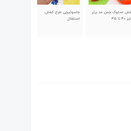
استوک چمن مد برتر
جاسوئیچی طرح کفش
جاسوئیچی والیبال
۴
استقلال
100,000
تومان