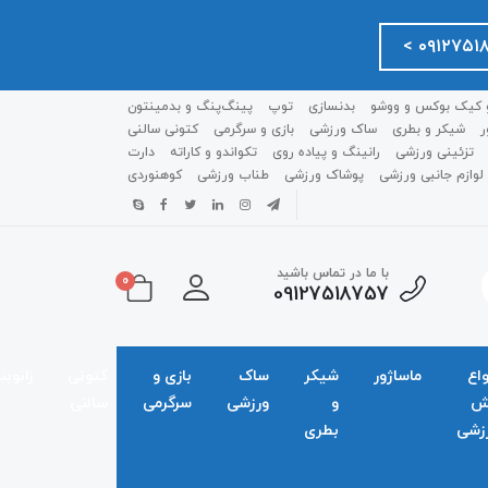
 کیک بوکس و ووشو
بدنسازی
توپ
پینگ‌پنگ و بدمينتون
ر
شیکر و بطری
ساک ورزشی
بازی و سرگرمی
کتونی سالنی
تزئینی ورزشی
رانینگ و پیاده روی
تکواندو و کاراته
دارت
لوازم جانبی ورزشی
پوشاک ورزشی
طناب ورزشی
کوهنوردی
با ما در تماس باشید
0
09127518757
واع
ماساژور
شیکر
ساک
بازی و
کتونی
زانوبن
ش
و
ورزشی
سرگرمی
سالنی
زشی
بطری