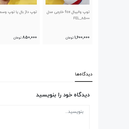
توپ والیبال fox خارجی مدل
توپ داژ بال یا توپ وسطی
نردبان چابکی لدر
FE
600,000
850,000
1
تومان
تومان
تومان
دیدگاه‌ها
دیدگاه خود را بنویسید