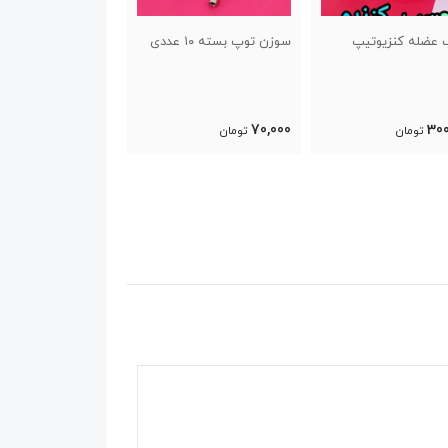
توپ بسته ۱۰ عددی
جوراب حوله ای والیبالی
توپ پیلاتس
ساق کوتاه
130,000
130,000
70
تومان
تومان
تومان