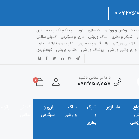
 کیک بوکس و ووشو
بدنسازی
توپ
پینگ‌پنگ و بدمينتون
ر
شیکر و بطری
ساک ورزشی
بازی و سرگرمی
کتونی سالنی
تزئینی ورزشی
رانینگ و پیاده روی
تکواندو و کاراته
دارت
لوازم جانبی ورزشی
پوشاک ورزشی
طناب ورزشی
کوهنوردی
با ما در تماس باشید
0
09127518757
واع
ماساژور
شیکر
ساک
بازی و
کتونی
زانوبن
ش
و
ورزشی
سرگرمی
سالنی
زشی
بطری