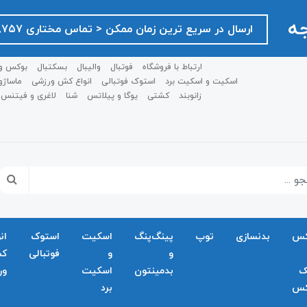
جه
ارسال در سریع ترین زمان ممکن ‌< تماس مختاری ۰۹۱۲۷۵۱۸۷۵۷ >
ارتباط با فروشگاه
فوتبال
والیبال
بسکتبال
بوکس و
اسکیت و اسکیت برد
استوک فوتبالی
انواع کش ورزشی
ماساژو
زانوبند
کشتی
یوگا و پیلاتس
شنا
لاغری و فیتنس
کس
بدنسازی
توپ
پینگ‌پنگ
اسکیت
استوک
ان
و
و
فوتبالی
ک
ک
بدمينتون
اسکیت
ور
کس
برد