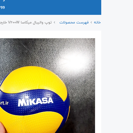
وو
خانه
فهرست محصولات
توپ والیبال میکاسا V200W خارجی