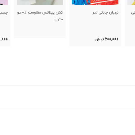
کش پیلاتس مقاومت ۰.۶ دو
چسب عضله کنزیوتیپ
سوزن 
متری
,000
300,000
تومان