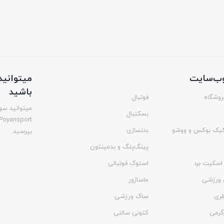
ب‌سایت
میتوانید 
باشید
فروشگاه
فوتبال
میتوانید سوا
بسکتبال
Poyansport
یک بوکس و ووشو
بدنسازی
بپرسید
پینگ‌پنگ و بدمينتون
اسکیت برد
استوک فوتبالی
 ورزشی
ماساژور
طری
ساک ورزشی
گرمی
کتونی سالنی