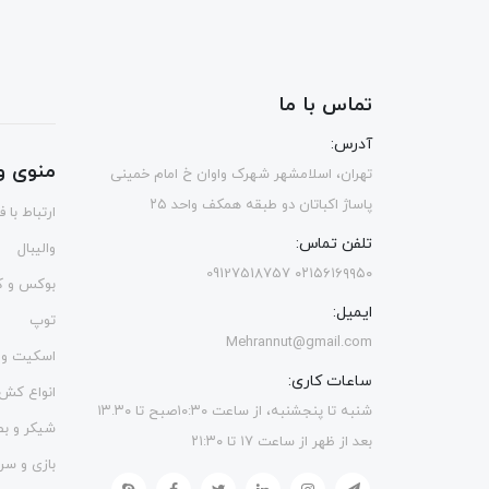
تماس با ما
آدرس:
منوی و
تهران، اسلامشهر شهرک واوان خ امام خمینی
پاساژ اکباتان دو طبقه همکف واحد ۲۵
ارتباط با 
تلفن تماس:
والیبال
۰۲۱۵۶۱۶۹۹۵۰ 09127518757
بوکس و ک
ایمیل:
توپ
Mehrannut@gmail.com
اسکیت و 
ساعات کاری:
انواع کش
شنبه تا پنجشنبه، از ساعت ۱۰:۳۰صبح تا ۱۳.۳۰
شیکر و ب
بعد از ظهر از ساعت ۱۷ تا ۲۱:۳۰
بازی و سر