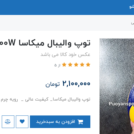
شو
توپ والیبال میکاسا V200W خارجی
عکس خود کالا می باشد
از 5
2,100,000
تومان
توپ والیبال میکاسا_ کیفیت عالی _ رویه چرم در
افزودن به سبدخرید