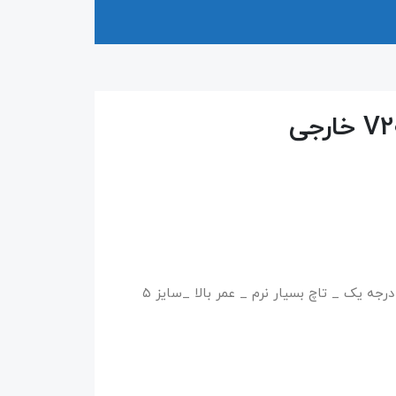
جه یک _ تاچ بسیار نرم _ عمر بالا _سایز ۵