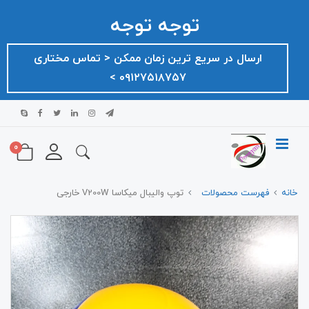
توجه توجه
ارسال در سریع ترین زمان ممکن ‌< تماس مختاری
۰۹۱۲۷۵۱۸۷۵۷ >
0
خانه
فهرست محصولات
توپ والیبال میکاسا V200W خارجی