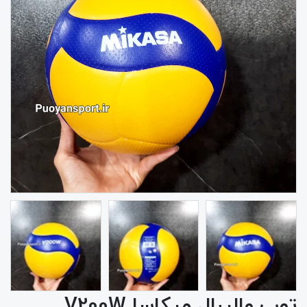
توپ والیبال میکاسا V200W