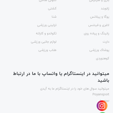
بازی و سرگرمی
کتونی سالنی
زانوبند
کشتی
یوگا و پیلاتس
شنا
لاغری و فیتنس
تزئینی ورزشی
رانینگ و پیاده روی
تکواندو و کاراته
دارت
لوازم جانبی ورزشی
پوشاک ورزشی
طناب ورزشی
کوهنوردی
میتوانید در اینستاگرام یا واتساپ با ما در ارتباط
باشید
میتوانید سوال های خود را در اینستاگرام ما به آیدی
Poyansport
بپرسید