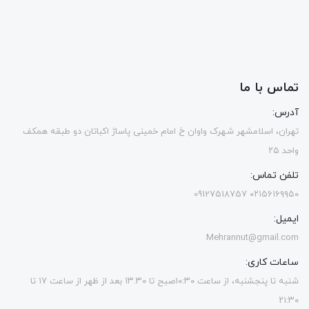
تماس با ما
آدرس:
تهران، اسلامشهر شهرک واوان خ امام خمینی پاساژ اکباتان دو طبقه همکف
واحد ۲۵
تلفن تماس:
۰۲۱۵۶۱۶۹۹۵۰ 09127518757
ایمیل:
Mehrannut@gmail.com
ساعات کاری:
شنبه تا پنجشنبه، از ساعت ۱۰:۳۰صبح تا ۱۳.۳۰ بعد از ظهر از ساعت ۱۷ تا
۲۱:۳۰