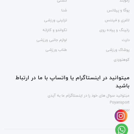
زانوبند
کشتی
یوگا و پیلاتس
شنا
لاغری و فیتنس
تزئینی ورزشی
رانینگ و پیاده روی
تکواندو و کاراته
دارت
لوازم جانبی ورزشی
پوشاک ورزشی
طناب ورزشی
کوهنوردی
میتوانید در اینستاگرام یا واتساپ با ما در ارتباط
باشید
میتوانید سوال های خود را در اینستاگرام ما به آیدی
Poyansport
بپرسید