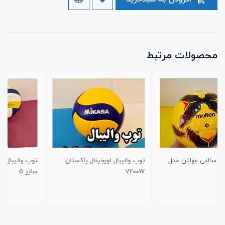
محصولات مرتبط
توپ والیبال اورجینال پاکستان
توپ والیبال گلدکاپ سوزنی ۲۰۲۳
V200W
سایز ۵