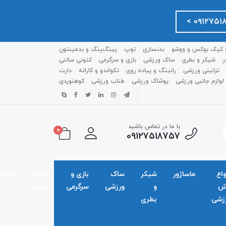
 کیک بوکس و ووشو
بدنسازی
توپ
پینگ‌پنگ و بدمينتون
ر
شیکر و بطری
ساک ورزشی
بازی و سرگرمی
کتونی سالنی
تزئینی ورزشی
رانینگ و پیاده روی
تکواندو و کاراته
دارت
لوازم جانبی ورزشی
پوشاک ورزشی
طناب ورزشی
کوهنوردی
با ما در تماس باشید
0
09127518757
واع
ماساژور
شیکر
ساک
بازی و
کتونی
زانوبن
ش
و
ورزشی
سرگرمی
سالنی
زشی
بطری