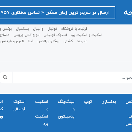
جه
ارسال در سریع ترین زمان ممکن ‌< تماس مختاری ۰۹۱۲۷۵۱۸۷۵۷ >
ارتباط با فروشگاه
فوتبال
والیبال
بسکتبال
بوکس و
اسکیت و اسکیت برد
استوک فوتبالی
انواع کش ورزشی
ماساژو
زانوبند
کشتی
یوگا و پیلاتس
شنا
لاغری و فیتنس
کس
بدنسازی
توپ
پینگ‌پنگ
اسکیت
استوک
ان
و
و
فوتبالی
ک
ک
بدمينتون
اسکیت
ور
کس
برد