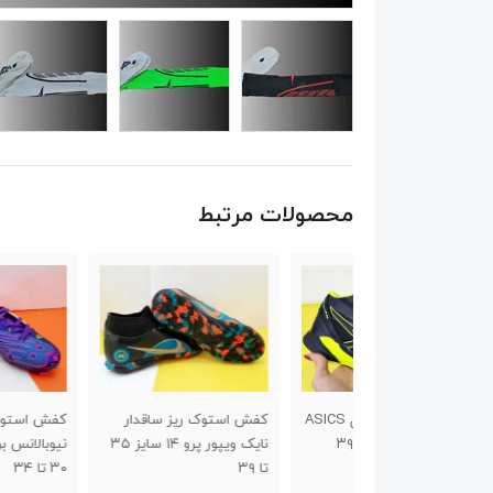
محصولات مرتبط
کفش ساقدار والیبال ASICS
کفش استوک ریز ساقدار
کفش استوک چمن طرح
نایک ویپور پرو ۱۴ سایز ۳۵
نیوبالانس برند تیزگام سا
تا ۳۹
۳۰ تا ۳۴