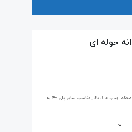
نه حوله ای
حوله ای ساق بلند_ کیفیت عالی_ کش سفت و محکم جذب عرق بالا_مناسب سایز پای ۴۰ به