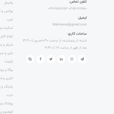
تلفن تماس:
والیبال
۰۲۱۵۶۱۶۹۹۵۰ 09127518757
بوکس و ک
ایمیل:
توپ
Mehrannut@gmail.com
اسکیت و 
ساعات کاری:
انواع کش
شنبه تا پنجشنبه، از ساعت ۱۰:۳۰صبح تا ۱۳.۳۰
شیکر و ب
بعد از ظهر از ساعت ۱۷ تا ۲۱:۳۰
بازی و سر
زانوبند
یوگا و پی
لاغری و 
رانینگ و پ
دارت
پوشاک ور
کوهنوردی