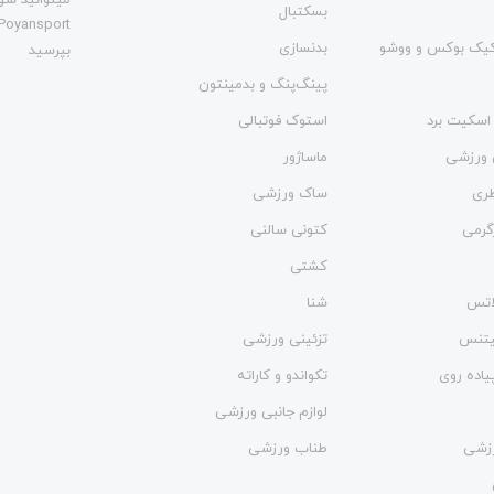
میتوانید سوا
بسکتبال
Poyansport
یک بوکس و ووشو
بدنسازی
بپرسید
پینگ‌پنگ و بدمينتون
اسکیت برد
استوک فوتبالی
 ورزشی
ماساژور
طری
ساک ورزشی
گرمی
کتونی سالنی
کشتی
لاتس
شنا
فیتنس
تزئینی ورزشی
یاده روی
تکواندو و کاراته
لوازم جانبی ورزشی
زشی
طناب ورزشی