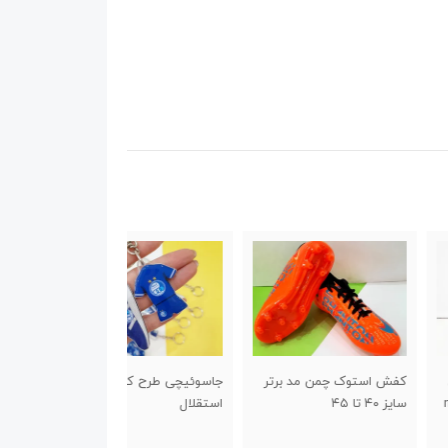
استوک چمن مد برتر
جاسوئیچی طرح کفش
جاسوئیچی والیبال
۴
استقلال