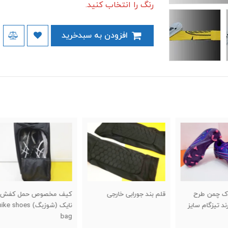
رنگ را انتخاب کنید.
افزودن به سبدخرید
قلم بند جورابی خارجی
کیف مخصوص حمل کفش
کفش 
یز
نایک (شوزبگ) nike shoes
سایز ۴۰ تا ۵
bag