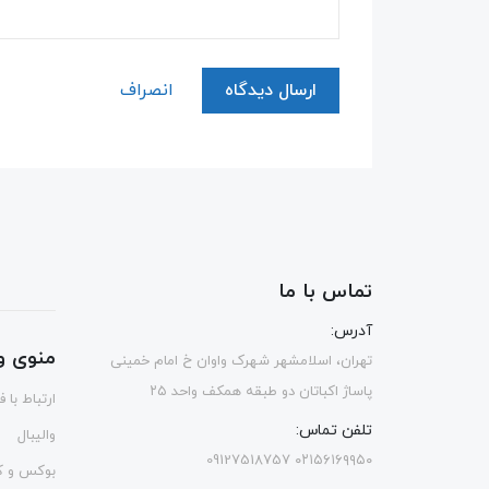
ارسال دیدگاه
انصراف
تماس با ما
آدرس:
منوی و
تهران، اسلامشهر شهرک واوان خ امام خمینی
پاساژ اکباتان دو طبقه همکف واحد ۲۵
ارتباط با 
تلفن تماس:
والیبال
۰۲۱۵۶۱۶۹۹۵۰ 09127518757
بوکس و ک