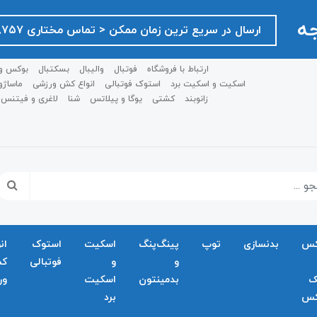
جه
ارسال در سریع ترین زمان ممکن ‌< تماس مختاری ۰۹۱۲۷۵۱۸۷۵۷ >
ارتباط با فروشگاه
فوتبال
والیبال
بسکتبال
بوکس و
اسکیت و اسکیت برد
استوک فوتبالی
انواع کش ورزشی
ماساژو
زانوبند
کشتی
یوگا و پیلاتس
شنا
لاغری و فیتنس
کس
بدنسازی
توپ
پینگ‌پنگ
اسکیت
استوک
ان
و
و
فوتبالی
ک
ک
بدمينتون
اسکیت
ور
کس
برد