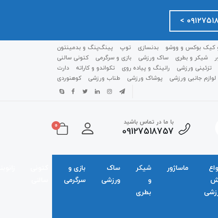
 کیک بوکس و ووشو
بدنسازی
توپ
پینگ‌پنگ و بدمينتون
ر
شیکر و بطری
ساک ورزشی
بازی و سرگرمی
کتونی سالنی
تزئینی ورزشی
رانینگ و پیاده روی
تکواندو و کاراته
دارت
لوازم جانبی ورزشی
پوشاک ورزشی
طناب ورزشی
کوهنوردی
با ما در تماس باشید
0
09127518757
واع
ماساژور
شیکر
ساک
بازی و
کتونی
زانوبن
ش
و
ورزشی
سرگرمی
سالنی
زشی
بطری