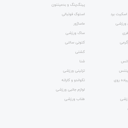
پینگ‌پنگ و بدمينتون
اسکیت برد
استوک فوتبالی
 ورزشی
ماساژور
طری
ساک ورزشی
گرمی
کتونی سالنی
کشتی
لاتس
شنا
فیتنس
تزئینی ورزشی
یاده روی
تکواندو و کاراته
لوازم جانبی ورزشی
زشی
طناب ورزشی