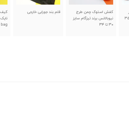
قلم بند جورابی خارجی
کیف مخصوص حمل کفش
کفش 
یز
نایک (شوزبگ) nike shoes
سایز ۴۰ تا ۵
bag