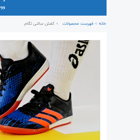
وو
خانه
فهرست محصولات
کفش سالنی تگام