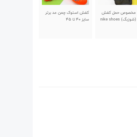
استوک چمن مد برتر
جاسوئیچی طرح کفش
جاسوئیچی والیبال
۴
استقلال
100,000
تومان