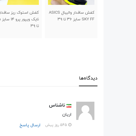
کفش ساقدار والیبال ASICS
کفش استوک ریز ساقدار
کفش استوک چمن طرح
نایک ویپور پرو ۱۴ سایز ۳۵
نیوبالانس برند تیزگام سا
تا ۳۹
۳۰ تا ۳۴
دیدگاه‌ها
ناشناس
اریان
ارسال پاسخ
545 روز پیش