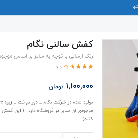
شو
کفش سالنی تگام
رنگ ارسالی با توجه به سایز بر اساس موجو
از 7
1,100,000
تومان
موجودی ان سایز در فروشگاه دارد _( این کفش 
کنید)