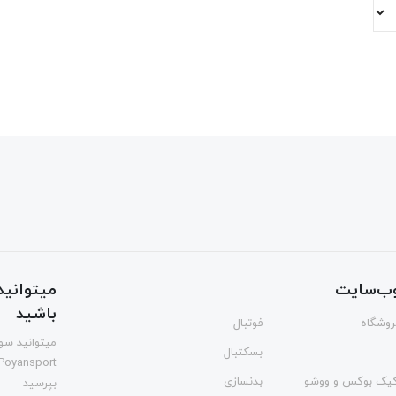
ب‌سایت
میتوانید 
باشید
فروشگاه
فوتبال
میتوانید سوا
بسکتبال
Poyansport
یک بوکس و ووشو
بدنسازی
بپرسید