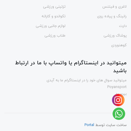
لاغری و فیتنس
تزئینی ورزشی
رانینگ و پیاده روی
تکواندو و کاراته
دارت
لوازم جانبی ورزشی
پوشاک ورزشی
طناب ورزشی
کوهنوردی
میتوانید در اینستاگرام یا واتساپ با ما در ارتباط
باشید
میتوانید سوال های خود را در اینستاگرام ما به آیدی
Poyansport
بپرسید
ساخت سایت توسط
Portal