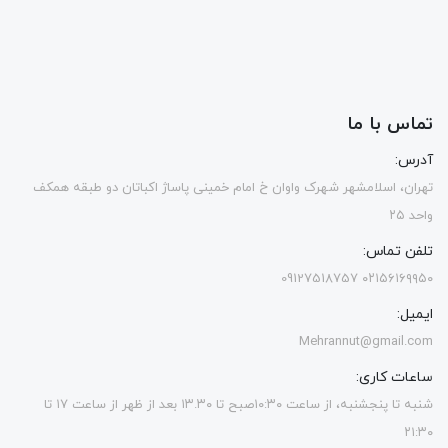
تماس با ما
آدرس:
تهران، اسلامشهر شهرک واوان خ امام خمینی پاساژ اکباتان دو طبقه همکف
واحد ۲۵
تلفن تماس:
۰۲۱۵۶۱۶۹۹۵۰ 09127518757
ایمیل:
Mehrannut@gmail.com
ساعات کاری:
شنبه تا پنجشنبه، از ساعت ۱۰:۳۰صبح تا ۱۳.۳۰ بعد از ظهر از ساعت ۱۷ تا
۲۱:۳۰