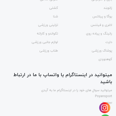
زانوبند
کشتی
یوگا و پیلاتس
شنا
لاغری و فیتنس
تزئینی ورزشی
رانینگ و پیاده روی
تکواندو و کاراته
دارت
لوازم جانبی ورزشی
پوشاک ورزشی
طناب ورزشی
کوهنوردی
میتوانید در اینستاگرام یا واتساپ با ما در ارتباط
باشید
میتوانید سوال های خود را در اینستاگرام ما به آیدی
Poyansport
بپرسید