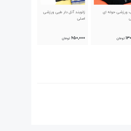
زانوبند آتل دار طبی ورزشی
کفش کشتی طرح گلادیاتور
چسب کنزیوتی
اصلی
300,000
1,100,000
650,000
تومان
تومان
تومان