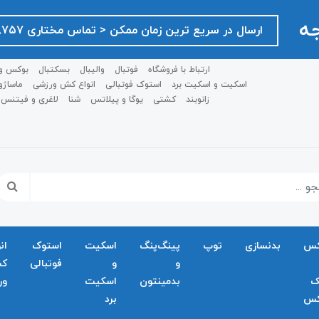
جه
ارسال در سریع ترین زمان ممکن ‌< تماس مختاری ۰۹۱۲۷۵۱۸۷۵۷ >
ارتباط با فروشگاه
فوتبال
والیبال
بسکتبال
بوکس و
اسکیت و اسکیت برد
استوک فوتبالی
انواع کش ورزشی
ماساژو
زانوبند
کشتی
یوگا و پیلاتس
شنا
لاغری و فیتنس
کس
بدنسازی
توپ
پینگ‌پنگ
اسکیت
استوک
ان
و
و
فوتبالی
ک
ک
بدمينتون
اسکیت
ور
کس
برد