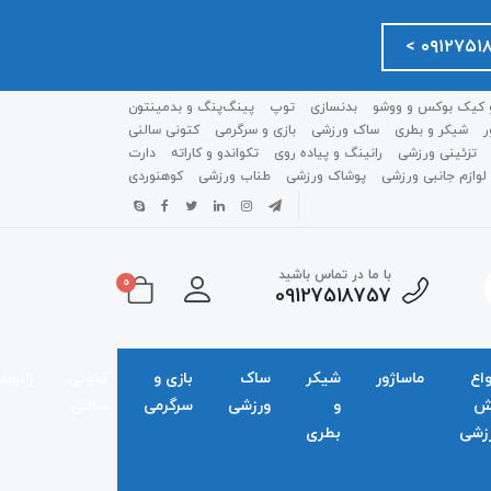
 کیک بوکس و ووشو
بدنسازی
توپ
پینگ‌پنگ و بدمينتون
ر
شیکر و بطری
ساک ورزشی
بازی و سرگرمی
کتونی سالنی
تزئینی ورزشی
رانینگ و پیاده روی
تکواندو و کاراته
دارت
لوازم جانبی ورزشی
پوشاک ورزشی
طناب ورزشی
کوهنوردی
با ما در تماس باشید
0
09127518757
واع
ماساژور
شیکر
ساک
بازی و
کتونی
زانوبن
ش
و
ورزشی
سرگرمی
سالنی
زشی
بطری