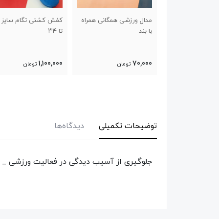
ل ورزشی همگانی همراه
کفش کشتی تگام سایز ۳۰
زانوبند اسکات lp
ند
تا ۳۴
480,000
1,100,000
70,
تومان
تومان
تومان
توضیحات تکمیلی
دیدگاه‌ها
جلوگیری از آسیب دیدگی در فعالیت ورزشی _ فش