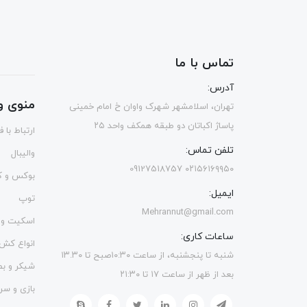
تماس با ما
آدرس:
منوی و
تهران، اسلامشهر شهرک واوان خ امام خمینی
پاساژ اکباتان دو طبقه همکف واحد ۲۵
ارتباط با 
تلفن تماس:
والیبال
۰۲۱۵۶۱۶۹۹۵۰ 09127518757
بوکس و ک
ایمیل:
توپ
Mehrannut@gmail.com
اسکیت و 
ساعات کاری:
انواع کش
شنبه تا پنجشنبه، از ساعت ۱۰:۳۰صبح تا ۱۳.۳۰
شیکر و ب
بعد از ظهر از ساعت ۱۷ تا ۲۱:۳۰
بازی و سر