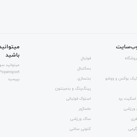
ب‌سایت
میتوانید 
باشید
فروشگاه
فوتبال
میتوانید سوا
بسکتبال
Poyansport
یک بوکس و ووشو
بدنسازی
بپرسید
پینگ‌پنگ و بدمينتون
اسکیت برد
استوک فوتبالی
 ورزشی
ماساژور
طری
ساک ورزشی
گرمی
کتونی سالنی